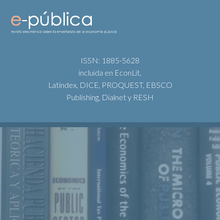
ISSN: 1885-5628
incluida en EconLit,
Latindex, DICE, PROQUEST, EBSCO
Publishing, Dialnet y RESH