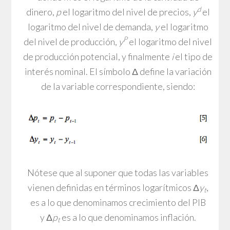
d
dinero,
p
el logaritmo del nivel de precios,
y
el
logaritmo del nivel de demanda,
y
el logaritmo
P
del nivel de producción,
y
el logaritmo del nivel
de producción potencial, y finalmente
i
el tipo de
interés nominal. El símbolo Δ define la variación
de la variable correspondiente, siendo:
Nótese que al suponer que todas las variables
vienen definidas en términos logarítmicos Δ
y
,
t
es a lo que denominamos crecimiento del PIB
y Δ
p
es a lo que denominamos inflación.
t