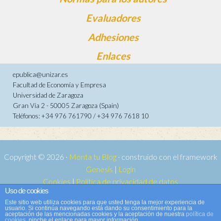
Evaluadores
Adhesiones
Enlaces
epublica@unizar.es
Facultad de Economía y Empresa
Universidad de Zaragoza
Gran Vía 2 - 50005 Zaragoza (Spain)
Teléfonos: +34 976 761790 / +34 976 7618 10
Copyright © 2026 ·
Monta tu Blog
· construido con el framework
Genesis
|
Login
Cookies
|
Política de privacidad de datos
Uso de cookies
Copyright © 2026 ·
Tema para e-publica 2
on
Genesis Framework
·
Este sitio web utiliza cookies para que usted tenga la mejor experiencia de
WordPress
·
Acceder
usuario. Si continúa navegando está dando su consentimiento para la
aceptación de las mencionadas cookies y la aceptación de nuestra
política de
cookies
, pinche el enlace para mayor información.