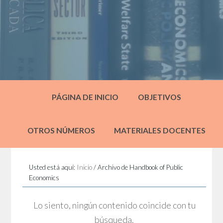
PÁGINA DE INICIO
OBJETIVOS
OTROS NÚMEROS
MATERIALES DOCENTES
Usted está aquí:
Inicio
/
Archivo de Handbook of Public
Economics
Lo siento, ningún contenido coincide con tu
búsqueda.