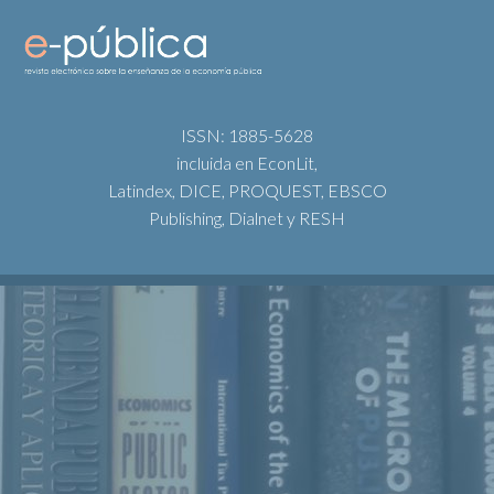
ISSN: 1885-5628
incluida en EconLit,
Latindex, DICE, PROQUEST, EBSCO
Publishing, Dialnet y RESH