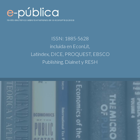
ISSN: 1885-5628
incluida en EconLit,
Latindex, DICE, PROQUEST, EBSCO
Publishing, Dialnet y RESH