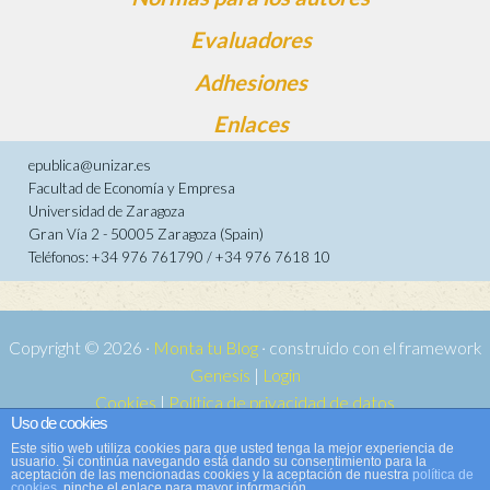
Evaluadores
Adhesiones
Enlaces
epublica@unizar.es
Facultad de Economía y Empresa
Universidad de Zaragoza
Gran Vía 2 - 50005 Zaragoza (Spain)
Teléfonos: +34 976 761790 / +34 976 7618 10
Copyright © 2026 ·
Monta tu Blog
· construido con el framework
Genesis
|
Login
Cookies
|
Política de privacidad de datos
Uso de cookies
Copyright © 2026 ·
Tema para e-publica 2
on
Genesis Framework
·
Este sitio web utiliza cookies para que usted tenga la mejor experiencia de
WordPress
·
Acceder
usuario. Si continúa navegando está dando su consentimiento para la
aceptación de las mencionadas cookies y la aceptación de nuestra
política de
cookies
, pinche el enlace para mayor información.