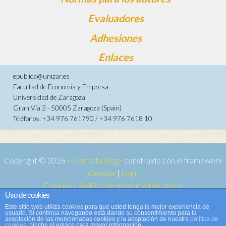
Evaluadores
Adhesiones
Enlaces
epublica@unizar.es
Facultad de Economía y Empresa
Universidad de Zaragoza
Gran Vía 2 - 50005 Zaragoza (Spain)
Teléfonos: +34 976 761790 / +34 976 7618 10
Copyright © 2026 ·
Monta tu Blog
· construido con el framework
Genesis
|
Login
Cookies
|
Política de privacidad de datos
Uso de cookies
Copyright © 2026 ·
Tema para e-publica 2
on
Genesis Framework
·
Este sitio web utiliza cookies para que usted tenga la mejor experiencia de
WordPress
·
Acceder
usuario. Si continúa navegando está dando su consentimiento para la
aceptación de las mencionadas cookies y la aceptación de nuestra
política de
cookies
, pinche el enlace para mayor información.