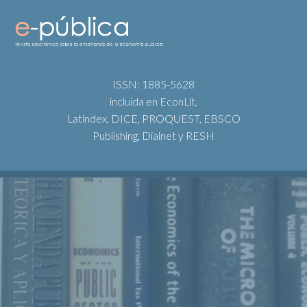
ISSN: 1885-5628
incluida en EconLit,
Latindex, DICE, PROQUEST, EBSCO
Publishing, Dialnet y RESH