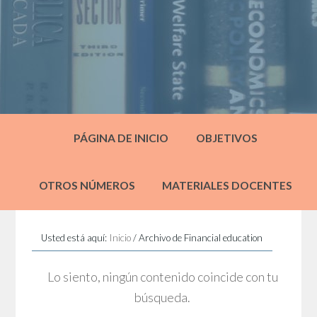
PÁGINA DE INICIO
OBJETIVOS
OTROS NÚMEROS
MATERIALES DOCENTES
Usted está aquí:
Inicio
/
Archivo de Financial education
Lo siento, ningún contenido coincide con tu
búsqueda.