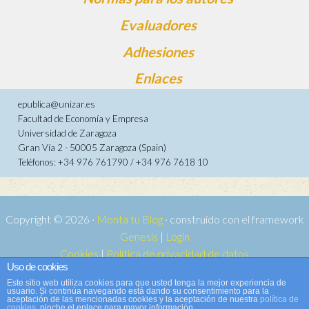
Evaluadores
Adhesiones
Enlaces
epublica@unizar.es
Facultad de Economía y Empresa
Universidad de Zaragoza
Gran Vía 2 - 50005 Zaragoza (Spain)
Teléfonos: +34 976 761790 / +34 976 7618 10
Copyright © 2026 ·
Monta tu Blog
· construido con el framework
Genesis
|
Login
Cookies
|
Política de privacidad de datos
Uso de cookies
Copyright © 2026 ·
Tema para e-publica 2
on
Genesis Framework
·
Este sitio web utiliza cookies para que usted tenga la mejor experiencia de
WordPress
·
Acceder
usuario. Si continúa navegando está dando su consentimiento para la
aceptación de las mencionadas cookies y la aceptación de nuestra
política de
cookies
, pinche el enlace para mayor información.