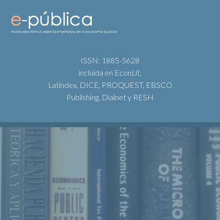
ISSN: 1885-5628
incluida en EconLit,
Latindex, DICE, PROQUEST, EBSCO
Publishing, Dialnet y RESH