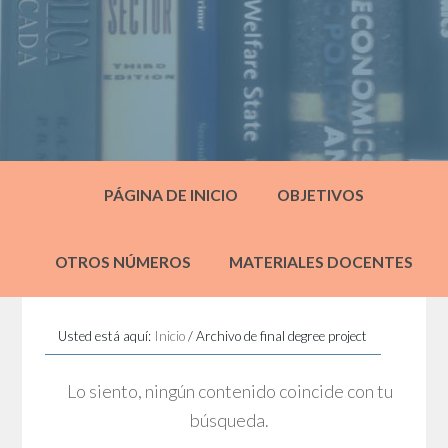
PÁGINA DE INICIO
OBJETIVOS
OTROS NÚMEROS
MATERIALES DOCENTES
Usted está aquí:
Inicio
/
Archivo de final degree project
Lo siento, ningún contenido coincide con tu
búsqueda.