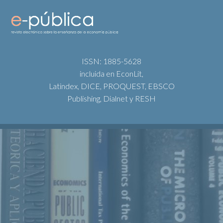
ISSN: 1885-5628
incluida en EconLit,
Latindex, DICE, PROQUEST, EBSCO
Publishing, Dialnet y RESH