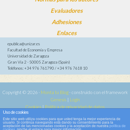
Evaluadores
Adhesiones
Enlaces
epublica@unizar.es
Facultad de Economía y Empresa
Universidad de Zaragoza
Gran Vía 2 - 50005 Zaragoza (Spain)
Teléfonos: +34 976 761790 / +34 976 7618 10
Copyright © 2026 ·
Monta tu Blog
· construido con el framework
Genesis
|
Login
Cookies
|
Política de privacidad de datos
Uso de cookies
Copyright © 2026 ·
Tema para e-publica 2
on
Genesis Framework
·
Este sitio web utiliza cookies para que usted tenga la mejor experiencia de
WordPress
·
Acceder
usuario. Si continúa navegando está dando su consentimiento para la
aceptación de las mencionadas cookies y la aceptación de nuestra
política de
cookies
, pinche el enlace para mayor información.