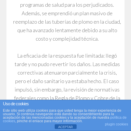
programas de salud para los perjudicados.
Además, se emprendió un plan masivo de
reemplazo de las tuberías de plomo en la ciudad,
que ha avanzado lentamente debido a su alto
costo y complejidad técnica.
La eficacia de la respuesta fue limitada: llegó
tarde y no pudo revertir los daños. Las medidas
correctivas atenuaron parcialmente la crisis,
pero el daño sanitario ya estaba hecho. El caso
impulsó, sin embargo, la revisión de normativas
federales como la Regla de Plomo y Cobre de la
Uso de cookies
EPA, introduciendo controles más estrictos y
Este sitio web utiliza cookies para que usted tenga la mejor experiencia de
monitoreos más frecuentes.
usuario. Si continúa navegando está dando su consentimiento para la
aceptación de las mencionadas cookies y la aceptación de nuestra
política de
cookies
, pinche el enlace para mayor información.
plugin cookies
ACEPTAR