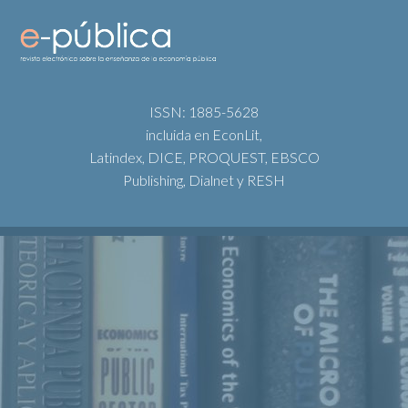
ISSN: 1885-5628
incluida en EconLit,
Latindex, DICE, PROQUEST, EBSCO
Publishing, Dialnet y RESH