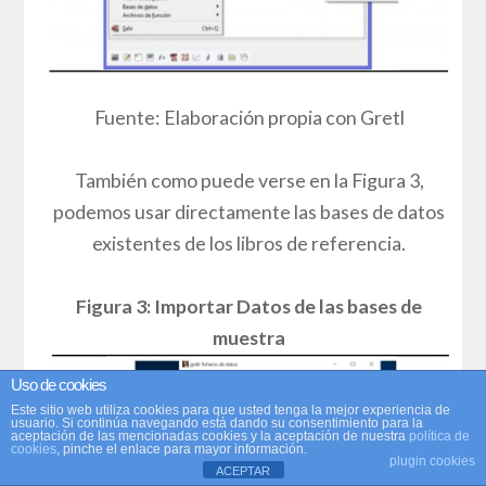
Fuente: Elaboración propia con Gretl
También como puede verse en la Figura 3,
podemos usar directamente las bases de datos
existentes de los libros de referencia.
Figura 3: Importar Datos de las bases de
muestra
Uso de cookies
Este sitio web utiliza cookies para que usted tenga la mejor experiencia de
usuario. Si continúa navegando está dando su consentimiento para la
aceptación de las mencionadas cookies y la aceptación de nuestra
política de
cookies
, pinche el enlace para mayor información.
plugin cookies
ACEPTAR