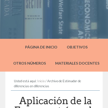
PÁGINA DE INICIO
OBJETIVOS
OTROS NÚMEROS
MATERIALES DOCENTES
Usted está aquí:
Inicio
/
Archivo de Estimador de
diferencias en diferencias
Aplicación de la