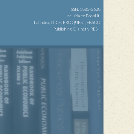
ISSN: 1885-5628
incluida en EconLit,
Latindex, DICE, PROQUEST, EBSCO
Publishing, Dialnet y RESH