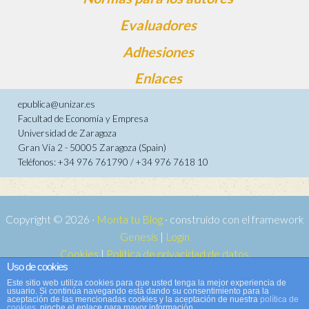
Evaluadores
Adhesiones
Enlaces
epublica@unizar.es
Facultad de Economía y Empresa
Universidad de Zaragoza
Gran Vía 2 - 50005 Zaragoza (Spain)
Teléfonos: +34 976 761790 / +34 976 7618 10
Copyright © 2026 ·
Monta tu Blog
· construido con el framework
Genesis
|
Login
Cookies
|
Política de privacidad de datos
Uso de cookies
Copyright © 2026 ·
Tema para e-publica 2
on
Genesis Framework
·
Este sitio web utiliza cookies para que usted tenga la mejor experiencia de
WordPress
·
Acceder
usuario. Si continúa navegando está dando su consentimiento para la
aceptación de las mencionadas cookies y la aceptación de nuestra
política de
cookies
, pinche el enlace para mayor información.