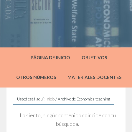
PÁGINA DE INICIO
OBJETIVOS
OTROS NÚMEROS
MATERIALES DOCENTES
Usted está aquí:
Inicio
/
Archivo de Economics teaching
Lo siento, ningún contenido coincide con tu
búsqueda.