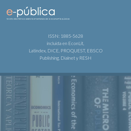
ISSN: 1885-5628
incluida en EconLit,
Latindex, DICE, PROQUEST, EBSCO
Publishing, Dialnet y RESH