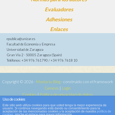
Evaluadores
Adhesiones
Enlaces
epublica@unizar.es
Facultad de Economía y Empresa
Universidad de Zaragoza
Gran Vía 2 - 50005 Zaragoza (Spain)
Teléfonos: +34 976 761790 / +34 976 7618 10
Copyright © 2026 ·
Monta tu Blog
· construido con el framework
Genesis
|
Login
Cookies
|
Política de privacidad de datos
Uso de cookies
Copyright © 2026 ·
Tema para e-publica 2
on
Genesis Framework
·
Este sitio web utiliza cookies para que usted tenga la mejor experiencia de
WordPress
·
Acceder
usuario. Si continúa navegando está dando su consentimiento para la
aceptación de las mencionadas cookies y la aceptación de nuestra
política de
cookies
, pinche el enlace para mayor información.