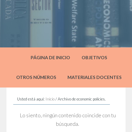
PÁGINA DE INICIO
OBJETIVOS
OTROS NÚMEROS
MATERIALES DOCENTES
Usted está aquí:
Inicio
/
Archivo de economic policies.
Lo siento, ningún contenido coincide con tu
búsqueda.