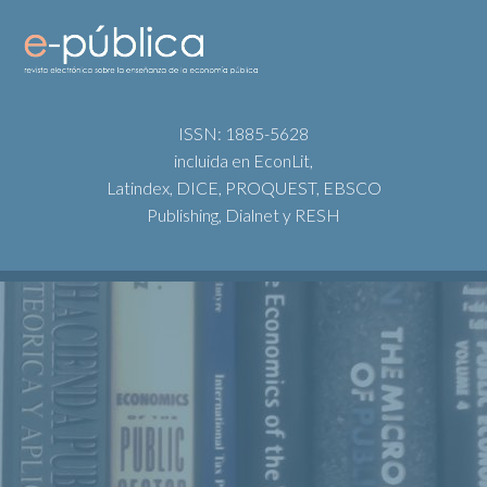
ISSN: 1885-5628
incluida en EconLit,
Latindex, DICE, PROQUEST, EBSCO
Publishing, Dialnet y RESH