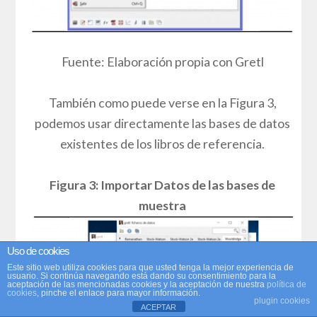
Fuente: Elaboración propia con Gretl
También como puede verse en la Figura 3,
podemos usar directamente las bases de datos
existentes de los libros de referencia.
Figura 3: Importar Datos de las bases de
muestra
Uso de cookies
Este sitio web utiliza cookies para que usted tenga la mejor experiencia de
usuario. Si continúa navegando está dando su consentimiento para la
aceptación de las mencionadas cookies y la aceptación de nuestra
política de
cookies
, pinche el enlace para mayor información.
plugin cookies
ACEPTAR