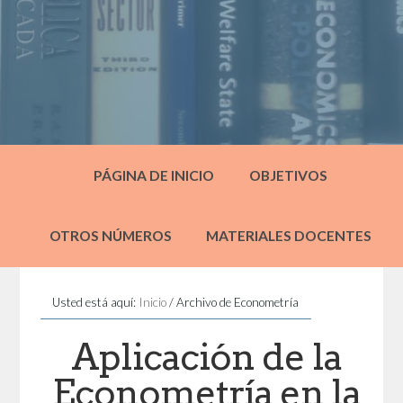
PÁGINA DE INICIO
OBJETIVOS
OTROS NÚMEROS
MATERIALES DOCENTES
Usted está aquí:
Inicio
/
Archivo de Econometría
Aplicación de la
Econometría en la