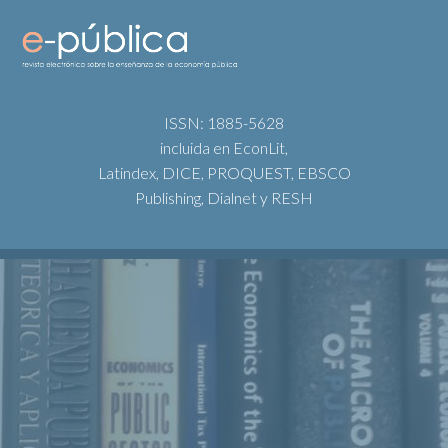
ISSN: 1885-5628
incluida en EconLit,
Latindex, DICE, PROQUEST, EBSCO
Publishing, Dialnet y RESH