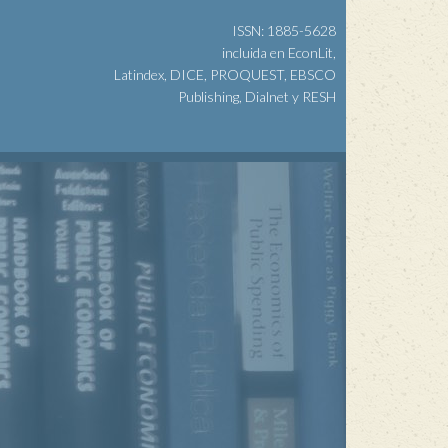
ISSN: 1885-5628
incluida en EconLit,
Latindex, DICE, PROQUEST, EBSCO
Publishing, Dialnet y RESH