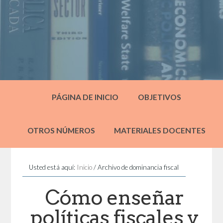
PÁGINA DE INICIO
OBJETIVOS
OTROS NÚMEROS
MATERIALES DOCENTES
Usted está aquí:
Inicio
/
Archivo de dominancia fiscal
Cómo enseñar
políticas fiscales y