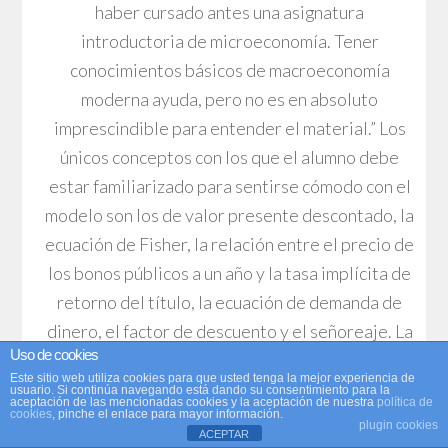
haber cursado antes una asignatura
introductoria de microeconomía. Tener
conocimientos básicos de macroeconomía
moderna ayuda, pero no es en absoluto
imprescindible para entender el material.” Los
únicos conceptos con los que el alumno debe
estar familiarizado para sentirse cómodo con el
modelo son los de valor presente descontado, la
ecuación de Fisher, la relación entre el precio de
los bonos públicos a un año y la tasa implícita de
retorno del título, la ecuación de demanda de
dinero, el factor de descuento y el señoreaje. La
Uso de cookies
mayoría de estos elementos son introducidos en
Este sitio web utiliza cookies para que usted tenga la mejor experiencia de
las asignaturas de macroeconomía intermedia
usuario. Si continúa navegando está dando su consentimiento para la
aceptación de las mencionadas cookies y la aceptación de nuestra
política de
cookies
, pinche el enlace para mayor información.
que el alumno ve durante la carrera. En el caso
plugin cookies
ACEPTAR
concreto de la asignatura de la UV, el modelo