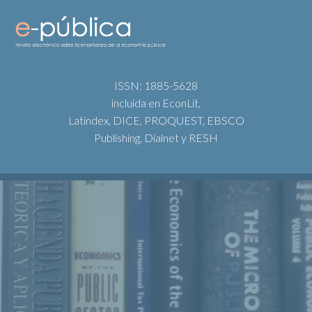
ISSN: 1885-5628
incluida en EconLit,
Latindex, DICE, PROQUEST, EBSCO
Publishing, Dialnet y RESH