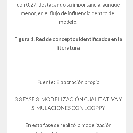
En esta fase, se elaboró la red de interacciones
entre los conceptos identificados, revelando su
configuración estructural y la importancia
relativa de cada nodo. La Figura 1 muestra los
resultados de la visualización de esta red,
donde el tamaño de los nodos se ajusta según
su valor de PageRank, una métrica de
centralidad ampliamente reconocida en la
literatura para evaluar la influencia y relevancia
dentro de una red.
El análisis del PageRank reveló que el concepto
de Resultados del Aprendizaje del Estudiante
(RAE) presenta la mayor relevancia en la red,
con un valor de 1.0. Le sigue de cerca la MIE,
con un PageRank de 0.75. A una distancia