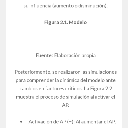
En esta fase se realizó la modelización
cualitativa del proceso de enseñanza-
aprendizaje y se llevaron a cabo simulaciones
utilizando la herramienta LOOPY. Esto permitió
una visualización intuitiva de cómo los cambios
en conceptos clave se propagan a través del
sistema, identificando los flujos causales de
manera visual.
La Figura 2.1 presenta la estructura general del
modelo. La subfigura 2.1(a) muestra la red
completa de conceptos y sus influencias, donde
el tamaño de los círculos interiores de cada
nodo refleja la importancia relativa (PageRank)
calculada en la Fase 2. La subfigura 2.1(b) ilustra
la interfaz previa a la simulación, donde se