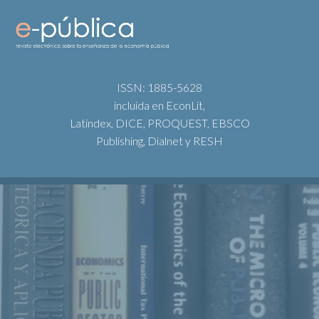
ISSN: 1885-5628
incluida en EconLit,
Latindex, DICE, PROQUEST, EBSCO
Publishing, Dialnet y RESH