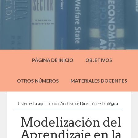
PÁGINA DE INICIO
OBJETIVOS
OTROS NÚMEROS
MATERIALES DOCENTES
Usted está aquí:
Inicio
/
Archivo de Dirección Estratégica
Modelización del
Aprendizaje en la