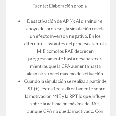
Activación de AP (+): Al aumentar el AP,
se observa una rápida activación MIE y la
IEP. Con un flujo causal progresivo, las
HIE también se activan, aunque a un
ritmo ligeramente más lento. Finalmente,
todos estos efectos convergen para
activar completamente los RAE. Es
notable que la CPA se desactiva por
completo en este escenario, lo que
sugiere que un mayor apoyo del profesor
reduce significativamente la percepción
de dificultad.
Figura 2.2. Simulación con AP (+ y -)