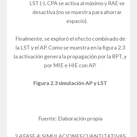
Fuente: Elaboración propia
Desactivación de AP (-): Al disminuir el
apoyo del profesor, la simulación revela
un efecto inverso y negativo. En los
diferentes instantes del proceso, tanto la
MIE como los RAE decrecen
progresivamente hasta desaparecer,
mientras que la CPA aumenta hasta
alcanzar su nivel máximo de activación.
Cuando la simulación se realiza a partir de
LST (+), este afecta directamente sobre
la motivación MIE y la RPT lo que influye
sobre la activación máxima de RAE,