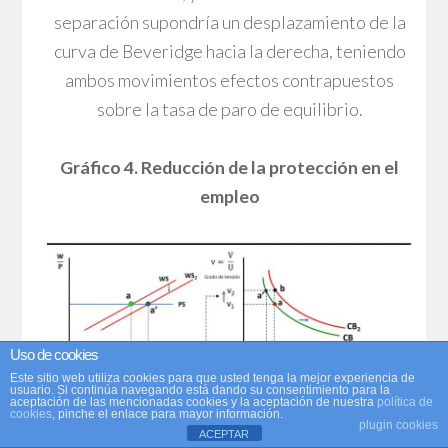
separación supondría un desplazamiento de la
curva de Beveridge hacia la derecha, teniendo
ambos movimientos efectos contrapuestos
sobre la tasa de paro de equilibrio.
Gráfico 4. Reducción de la protección en el
empleo
Uso de cookies
Este sitio web utiliza cookies para que usted tenga la mejor experiencia de
usuario. Si continúa navegando está dando su consentimiento para la
aceptación de las mencionadas cookies y la aceptación de nuestra
política de
cookies
, pinche el enlace para mayor información.
plugin cookies
ACEPTAR