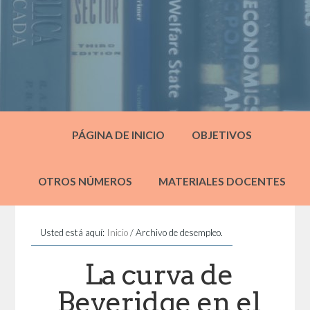
PÁGINA DE INICIO
OBJETIVOS
OTROS NÚMEROS
MATERIALES DOCENTES
Usted está aquí:
Inicio
/
Archivo de desempleo.
La curva de
Beveridge en el