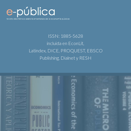
ISSN: 1885-5628
incluida en EconLit,
Latindex, DICE, PROQUEST, EBSCO
Publishing, Dialnet y RESH