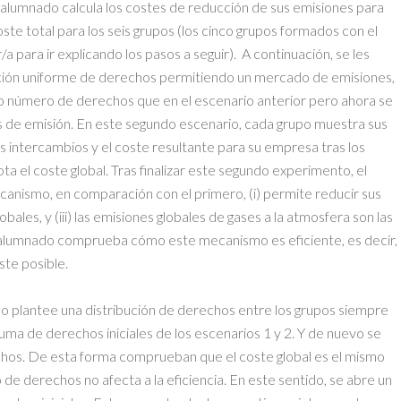
l alumnado calcula los costes de reducción de sus emisiones para
ste total para los seis grupos (los cinco grupos formados con el
a para ir explicando los pasos a seguir). A continuación, se les
bución uniforme de derechos permitiendo un mercado de emisiones,
mo número de derechos que en el escenario anterior pero ahora se
s de emisión. En este segundo escenario, cada grupo muestra sus
intercambios y el coste resultante para su empresa tras los
a el coste global. Tras finalizar este segundo experimento, el
ismo, en comparación con el primero, (i) permite reducir sus
lobales, y (iii) las emisiones globales de gases a la atmosfera son las
l alumnado comprueba cómo este mecanismo es eficiente, es decir,
ste posible.
o plantee una distribución de derechos entre los grupos siempre
suma de derechos iniciales de los escenarios 1 y 2. Y de nuevo se
chos. De esta forma comprueban que el coste global es el mismo
o de derechos no afecta a la eficiencia. En este sentido, se abre un