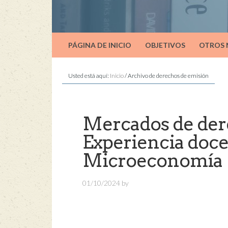
PÁGINA DE INICIO
OBJETIVOS
OTROS
Usted está aquí:
Inicio
/
Archivo de derechos de emisión
Mercados de der
Experiencia doce
Microeconomía
01/10/2024
by