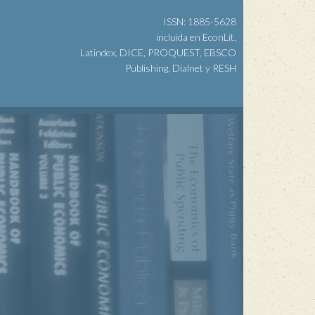
ISSN: 1885-5628
incluida en EconLit,
Latindex, DICE, PROQUEST, EBSCO
Publishing, Dialnet y RESH