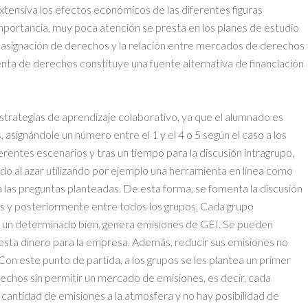
xtensiva los efectos económicos de las diferentes figuras
importancia, muy poca atención se presta en los planes de estudio
 asignación de derechos y la relación entre mercados de derechos
nta de derechos constituye una fuente alternativa de financiación
estrategias de aprendizaje colaborativo, ya que el alumnado es
, asignándole un número entre el 1 y el 4 o 5 según el caso a los
erentes escenarios y tras un tiempo para la discusión intragrupo,
ido al azar utilizando por ejemplo una herramienta en línea como
 las preguntas planteadas. De esta forma, se fomenta la discusión
pos y posteriormente entre todos los grupos. Cada grupo
r un determinado bien, genera emisiones de GEI. Se pueden
uesta dinero para la empresa. Además, reducir sus emisiones no
on este punto de partida, a los grupos se les plantea un primer
rechos sin permitir un mercado de emisiones, es decir, cada
cantidad de emisiones a la atmosfera y no hay posibilidad de