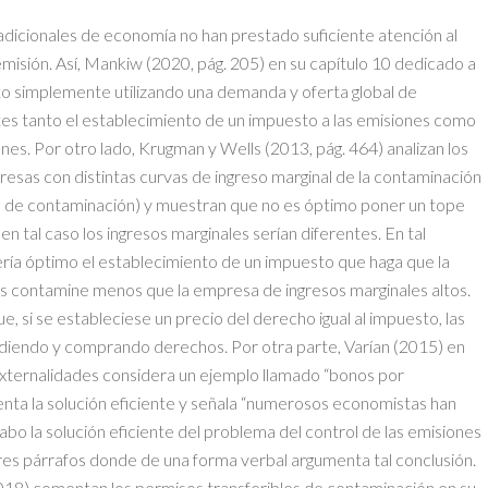
adicionales de economía no han prestado suficiente atención al
isión. Así, Mankiw (2020, pág. 205) en su capítulo 10 dedicado a
nto simplemente utilizando una demanda y oferta global de
es tanto el establecimiento de un impuesto a las emisiones como
iones. Por otro lado, Krugman y Wells (2013, pág. 464) analizan los
sas con distintas curvas de ingreso marginal de la contaminación
al de contaminación) y muestran que no es óptimo poner un tope
en tal caso los ingresos marginales serían diferentes. En tal
ría óptimo el establecimiento de un impuesto que haga que la
s contamine menos que la empresa de ingresos marginales altos.
, si se estableciese un precio del derecho igual al impuesto, las
ndiendo y comprando derechos. Por otra parte, Varían (2015) en
 externalidades considera un ejemplo llamado “bonos por
nta la solución eficiente y señala “numerosos economistas han
abo la solución eficiente del problema del control de las emisiones
tres párrafos donde de una forma verbal argumenta tal conclusión.
2018) comentan los permisos transferibles de contaminación en su