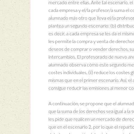
mercado entre ellas. Ante tal escenario, e
cada empresa y el/la profesor/a suma el co
alumnado más otro que lleva el/la profesor/
plantea un segundo escenario: (b) distri
es decir, a cada empresa se les da el mis
les permite la compra y venta de derecho
deseos de comprar o vender derechos, sus 
intercambios. El profesorado de nuevo anot
alumnado observa cómo este segundo mecan
costes individuales, (ii) reduce los costes g
mismas que en el primer escenario. Así, e
consigue reducir las emisiones al menor co
A continuación, se propone que el alumnad
que la suma de los derechos sea igual a la 
les pide que realicen un mercado de dere
que en el escenario 2, por lo que el repart