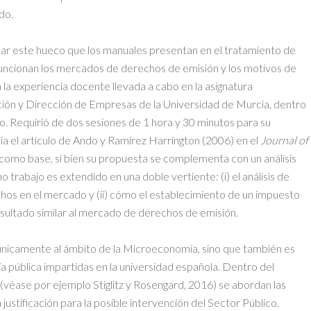
do.
lenar este hueco que los manuales presentan en el tratamiento de
uncionan los mercados de derechos de emisión y los motivos de
 la experiencia docente llevada a cabo en la asignatura
ión y Dirección de Empresas de la Universidad de Murcia, dentro
o. Requirió de dos sesiones de 1 hora y 30 minutos para su
a el artículo de Ando y Ramírez Harrington (2006) en el
Journal of
ve como base, si bien su propuesta se complementa con un análisis
 trabajo es extendido en una doble vertiente: (i) el análisis de
echos en el mercado y (ii) cómo el establecimiento de un impuesto
esultado similar al mercado de derechos de emisión.
únicamente al ámbito de la Microeconomía, sino que también es
ía pública impartidas en la universidad española. Dentro del
(véase por ejemplo Stiglitz y Rosengard, 2016) se abordan las
ustificación para la posible intervención del Sector Público.