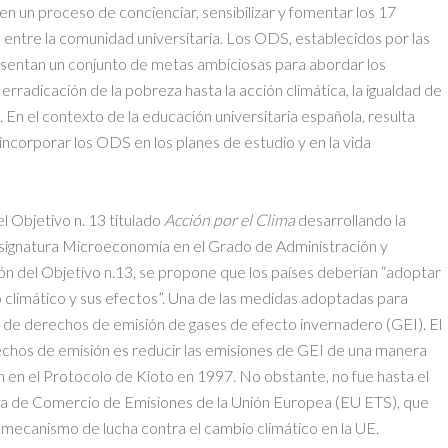
n un proceso de concienciar, sensibilizar y fomentar los 17
entre la comunidad universitaria. Los ODS, establecidos por las
sentan un conjunto de metas ambiciosas para abordar los
rradicación de la pobreza hasta la acción climática, la igualdad de
a. En el contexto de la educación universitaria española, resulta
incorporar los ODS en los planes de estudio y en la vida
l Objetivo n. 13 titulado
Acción por el Clima
desarrollando la
asignatura Microeconomía en el Grado de Administración y
n del Objetivo n.13, se propone que los países deberían “adoptar
climático y sus efectos”. Una de las medidas adoptadas para
 de derechos de emisión de gases de efecto invernadero (GEI). El
echos de emisión es reducir las emisiones de GEI de una manera
 en el Protocolo de Kioto en 1997. No obstante, no fue hasta el
a de Comercio de Emisiones de la Unión Europea (EU ETS), que
al mecanismo de lucha contra el cambio climático en la UE.