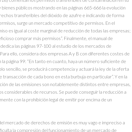
y bienes públicos mostrando en las páginas 665-666 la evolución
echos transferibles del dióxido de azufre e indicando de forma
 permisos, surge un mercado competitivo de permisos. En el
miso es igual al coste marginal de reducción de todas las empresas;
eneficioso comprar más permisos”. Finalmente, el manual de
 dedica las páginas 97-100 al estudio de los mercados de
Para ello, considera dos empresas A y B con diferentes costes de
 la página 99: “En tanto en cuanto, haya un número suficiente de
o sencillo, se producirá competencia y actuará la ley de la oferta
e transacción de cada bono en esta burbuja en particular”. Y en la
cción de las emisiones son notablemente distintos entre empresas,
s considerables de recursos. Se puede conseguir la reducción a
nte con la prohibición legal de emitir por encima de un
el mercado de derechos de emisión es muy vago e impreciso a
ificulta la compresión del funcionamiento de un mercado de