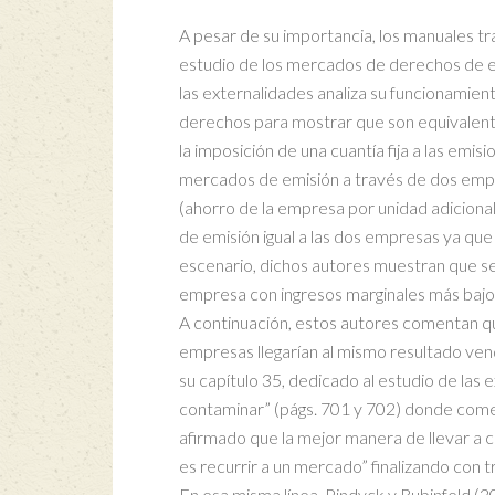
A pesar de su importancia, los manuales tr
estudio de los mercados de derechos de em
las externalidades analiza su funcionamie
derechos para mostrar que son equivalent
la imposición de una cuantía fija a las emis
mercados de emisión a través de dos empre
(ahorro de la empresa por unidad adicion
de emisión igual a las dos empresas ya que 
escenario, dichos autores muestran que se
empresa con ingresos marginales más bajo
A continuación, estos autores comentan que
empresas llegarían al mismo resultado ve
su capítulo 35, dedicado al estudio de las
contaminar” (págs. 701 y 702) donde come
afirmado que la mejor manera de llevar a c
es recurrir a un mercado” finalizando con 
En esa misma línea, Pindyck y Rubinfeld (