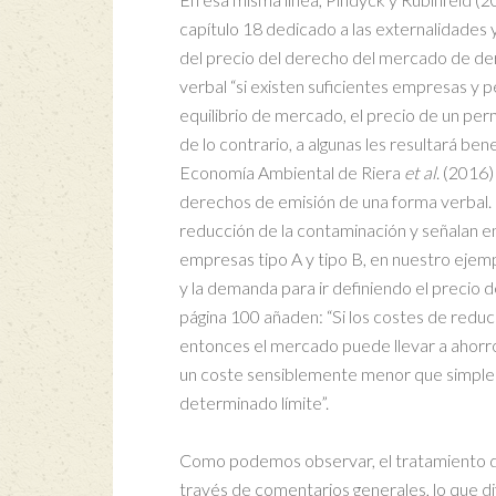
capítulo 18 dedicado a las externalidades 
del precio del derecho del mercado de der
verbal “si existen suficientes empresas y
equilibrio de mercado, el precio de un per
de lo contrario, a algunas les resultará b
Economía Ambiental de Riera
et al
. (2016)
derechos de emisión de una forma verbal. 
reducción de la contaminación y señalan en
empresas tipo A y tipo B, en nuestro ejempl
y la demanda para ir definiendo el precio d
página 100 añaden: “Si los costes de redu
entonces el mercado puede llevar a ahorro
un coste sensiblemente menor que simpleme
determinado límite”.
Como podemos observar, el tratamiento d
través de comentarios generales, lo que d