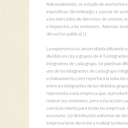
Adicionalmente, se estudia de una forma e
impositivas. Sin embargo, y a pesar de su 
a los mercados de derechos de emisión, la
e impuestos a las emisiones. Además, la ve
del sector público
[1]
.
La experiencia es desarrollada utilizando 
dividido en cinco grupos de 4-5 integrantes
integrantes de cada grupo. Se plantean dif
uno de los integrantes de cada grupo (eleg
echaloasuerte.com) reportará la solución a
entre los integrantes de los distintos gru
representa a una empresa que, al produci
reducir sus emisiones, pero esta acción c
cuesta lo mismo para todas las empresas. C
escenario: (a) distribución uniforme de de
empresa tiene derecho a realizar la misma 