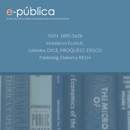
ISSN: 1885-5628
incluida en EconLit,
Latindex, DICE, PROQUEST, EBSCO
Publishing, Dialnet y RESH