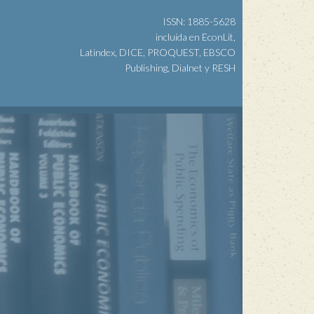
ISSN: 1885-5628
incluida en EconLit,
Latindex, DICE, PROQUEST, EBSCO
Publishing, Dialnet y RESH