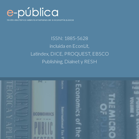
ISSN: 1885-5628
incluida en EconLit,
Latindex, DICE, PROQUEST, EBSCO
Publishing, Dialnet y RESH