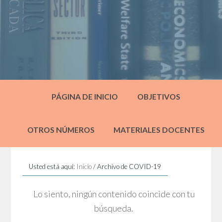
PÁGINA DE INICIO
OBJETIVOS
OTROS NÚMEROS
MATERIALES DOCENTES
Usted está aquí:
Inicio
/
Archivo de COVID-19
Lo siento, ningún contenido coincide con tu
búsqueda.