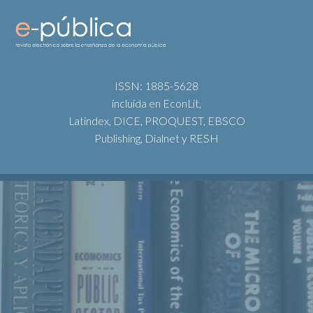
ISSN: 1885-5628
incluida en EconLit,
Latindex, DICE, PROQUEST, EBSCO
Publishing, Dialnet y RESH