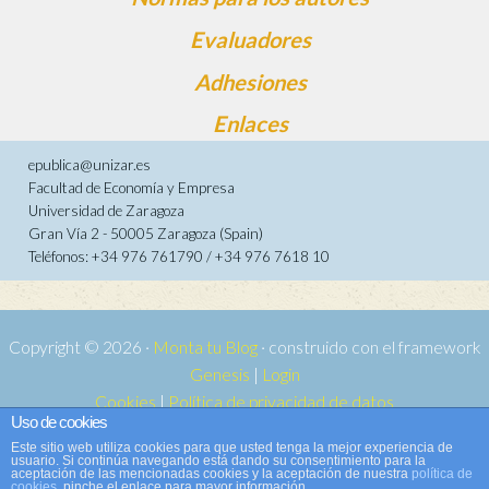
Evaluadores
Adhesiones
Enlaces
epublica@unizar.es
Facultad de Economía y Empresa
Universidad de Zaragoza
Gran Vía 2 - 50005 Zaragoza (Spain)
Teléfonos: +34 976 761790 / +34 976 7618 10
Copyright © 2026 ·
Monta tu Blog
· construido con el framework
Genesis
|
Login
Cookies
|
Política de privacidad de datos
Uso de cookies
Copyright © 2026 ·
Tema para e-publica 2
on
Genesis Framework
·
Este sitio web utiliza cookies para que usted tenga la mejor experiencia de
WordPress
·
Acceder
usuario. Si continúa navegando está dando su consentimiento para la
aceptación de las mencionadas cookies y la aceptación de nuestra
política de
cookies
, pinche el enlace para mayor información.