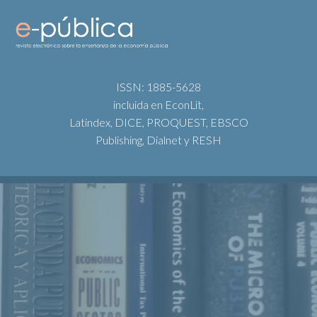
ISSN: 1885-5628
incluida en EconLit,
Latindex, DICE, PROQUEST, EBSCO
Publishing, Dialnet y RESH