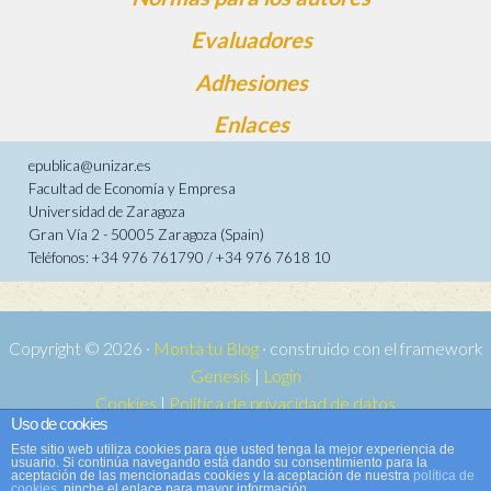
Evaluadores
Adhesiones
Enlaces
epublica@unizar.es
Facultad de Economía y Empresa
Universidad de Zaragoza
Gran Vía 2 - 50005 Zaragoza (Spain)
Teléfonos: +34 976 761790 / +34 976 7618 10
Copyright © 2026 ·
Monta tu Blog
· construido con el framework
Genesis
|
Login
Cookies
|
Política de privacidad de datos
Uso de cookies
Copyright © 2026 ·
Tema para e-publica 2
on
Genesis Framework
·
Este sitio web utiliza cookies para que usted tenga la mejor experiencia de
WordPress
·
Acceder
usuario. Si continúa navegando está dando su consentimiento para la
aceptación de las mencionadas cookies y la aceptación de nuestra
política de
cookies
, pinche el enlace para mayor información.