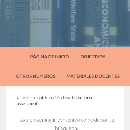
PÁGINA DE INICIO
OBJETIVOS
OTROS NÚMEROS
MATERIALES DOCENTES
Usted está aquí:
Inicio
/
Archivo de Continuous
assessment
Lo siento, ningún contenido coincide con tu
búsqueda.