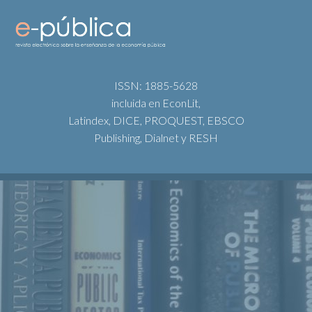
ISSN: 1885-5628
incluida en EconLit,
Latindex, DICE, PROQUEST, EBSCO
Publishing, Dialnet y RESH