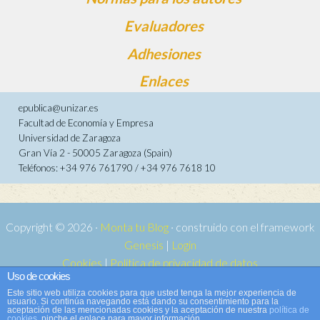
Evaluadores
Adhesiones
Enlaces
epublica@unizar.es
Facultad de Economía y Empresa
Universidad de Zaragoza
Gran Vía 2 - 50005 Zaragoza (Spain)
Teléfonos: +34 976 761790 / +34 976 7618 10
Copyright © 2026 ·
Monta tu Blog
· construido con el framework
Genesis
|
Login
Cookies
|
Política de privacidad de datos
Uso de cookies
Copyright © 2026 ·
Tema para e-publica 2
on
Genesis Framework
·
Este sitio web utiliza cookies para que usted tenga la mejor experiencia de
WordPress
·
Acceder
usuario. Si continúa navegando está dando su consentimiento para la
aceptación de las mencionadas cookies y la aceptación de nuestra
política de
cookies
, pinche el enlace para mayor información.