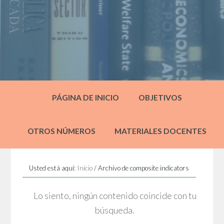
PÁGINA DE INICIO
OBJETIVOS
OTROS NÚMEROS
MATERIALES DOCENTES
Usted está aquí:
Inicio
/
Archivo de composite indicators
Lo siento, ningún contenido coincide con tu
búsqueda.