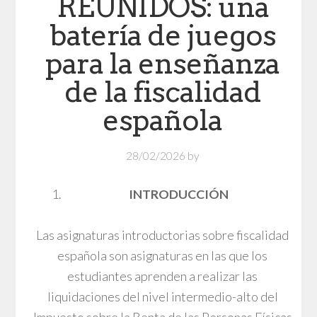
REUNIDOS: una
batería de juegos
para la enseñanza
de la fiscalidad
española
28/02/2026
by
INTRODUCCIÓN
Las asignaturas introductorias sobre fiscalidad
española son asignaturas en las que los
estudiantes aprenden a realizar las
liquidaciones del nivel intermedio-alto del
Impuesto sobre la Renta de las Personas Físicas