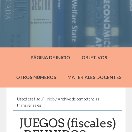
PÁGINA DE INICIO
OBJETIVOS
OTROS NÚMEROS
MATERIALES DOCENTES
Usted está aquí:
Inicio
/
Archivo de competencias
transversales
JUEGOS (fiscales)