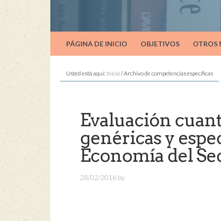
PÁGINA DE INICIO
OBJETIVOS
OTROS
Usted está aquí:
Inicio
/
Archivo de competencias específicas
Evaluación cuant
genéricas y espec
Economía del Sec
28/02/2016
by