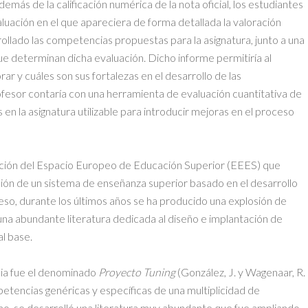
emás de la calificación numérica de la nota oficial, los estudiantes
aluación en el que apareciera de forma detallada la valoración
ollado las competencias propuestas para la asignatura, junto a una
ue determinan dicha evaluación. Dicho informe permitiría al
 y cuáles son sus fortalezas en el desarrollo de las
ofesor contaría con una herramienta de evaluación cuantitativa de
en la asignatura utilizable para introducir mejoras en el proceso
cción del Espacio Europeo de Educación Superior (EEES) que
ción de un sistema de enseñanza superior basado en el desarrollo
o, durante los últimos años se ha producido una explosión de
a abundante literatura dedicada al diseño e implantación de
l base.
cia fue el denominado
Proyecto Tuning
(González, J. y Wagenaar, R.
etencias genéricas y específicas de una multiplicidad de
ismo, se desarrolló una literatura muy abundante que fue ampliando