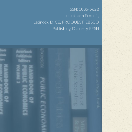
ISSN: 1885-5628
incluida en EconLit,
Latindex, DICE, PROQUEST, EBSCO
Publishing, Dialnet y RESH