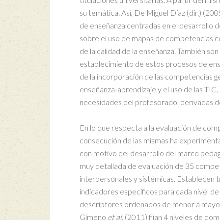
su temática. Así, De Miguel Díaz (dir.) (2
de enseñanza centradas en el desarrollo d
sobre el uso de mapas de competencias co
de la calidad de la enseñanza. También son
establecimiento de estos procesos de ens
de la incorporación de las competencias 
enseñanza-aprendizaje y el uso de las TIC,
necesidades del profesorado, derivadas de
En lo que respecta a la evaluación de comp
consecución de las mismas ha experimentad
con motivo del desarrollo del marco peda
muy detallada de evaluación de 35 compet
interpersonales y sistémicas. Establecen 
indicadores específicos para cada nivel de 
descriptores ordenados de menor a mayor 
Gimeno
et al.
(2011) fijan 4 niveles de dom