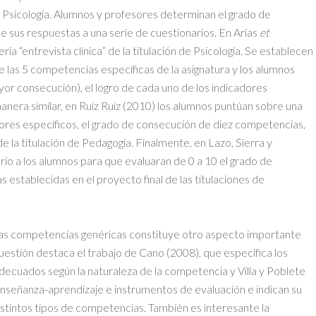
e Psicología. Alumnos y profesores determinan el grado de
de sus respuestas a una serie de cuestionarios. En Arias
et
eria “entrevista clínica” de la titulación de Psicología. Se establecen
 las 5 competencias específicas de la asignatura y los alumnos
or consecución), el logro de cada uno de los indicadores
nera similar, en Ruiz Ruiz (2010) los alumnos puntúan sobre una
dores específicos, el grado de consecución de diez competencias,
de la titulación de Pedagogía. Finalmente, en Lazo, Sierra y
io a los alumnos para que evaluaran de 0 a 10 el grado de
 establecidas en el proyecto final de las titulaciones de
as competencias genéricas constituye otro aspecto importante
cuestión destaca el trabajo de Cano (2008), que especifica los
ecuados según la naturaleza de la competencia y Villa y Poblete
nseñanza-aprendizaje e instrumentos de evaluación e indican su
istintos tipos de competencias. También es interesante la