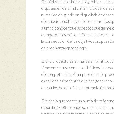
El objetivo material del proyecto es que, ad
dispusiesen de un informe individual de ev
numérica del grado en el que habían desarr
descripción cualitativa de los elementos q
alumno conocer qué aspectos puede mejorar
competencias exigidas. Por su parte, el pr
la consecución de los objetivos propuestos 
de enseñanza-aprendizaje.
Dicho proyecto se enmarca en la introdu
tiene entre sus elementos básicos la crea
de competencias. Al amparo de este proces
experiencias docentes que han generado un
currículos de enseñanza-aprendizaje con ta
El trabajo que marcó un punto de referen
(coord.) (2003)), donde se definieron comp
titulaciones universitarias. A partir del m