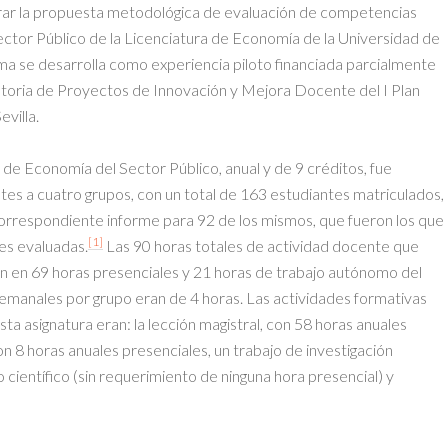
trar la propuesta metodológica de evaluación de competencias
ector Público de la Licenciatura de Economía de la Universidad de
isma se desarrolla como experiencia piloto financiada parcialmente
catoria de Proyectos de Innovación y Mejora Docente del I Plan
villa.
 de Economía del Sector Público, anual y de 9 créditos, fue
tes a cuatro grupos, con un total de 163 estudiantes matriculados,
 correspondiente informe para 92 de los mismos, que fueron los que
[1]
des evaluadas.
Las 90 horas totales de actividad docente que
an en 69 horas presenciales y 21 horas de trabajo autónomo del
semanales por grupo eran de 4 horas. Las actividades formativas
 asignatura eran: la lección magistral, con 58 horas anuales
on 8 horas anuales presenciales, un trabajo de investigación
 científico (sin requerimiento de ninguna hora presencial) y