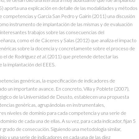
005) aporta una explicación en detalle de las modalidades y métodos
e competencias y García San Pedro y Gairín (2011) una discusión
mo instrumento de implantación de las mismas y de evaluación
 interesantes trabajos sobre las consecuencias del
eñanza, como el de Cáceres y Salas (2012) que analiza el impacto
genéricas sobre la docencia y concretamente sobre el proceso de
 o el de Rodríguez
et al.
(2011) que pretende detectar las
 la implantación del EEES.
etencias genéricas, la especificación de indicadores de
o un importante avance. En concreto, Villa y Poblete (2007),
gógico de la Universidad de Deusto, establecen una propuesta
encias genéricas, agrupándolas en instrumentales,
tres niveles de dominio para cada competencia y una serie de
dominio de cada una de ellas. A su vez, para cada indicador, fijan 5
grado de consecución. Siguiendo una metodología similar,
inio y una serie de indicadores en cada una de las diez