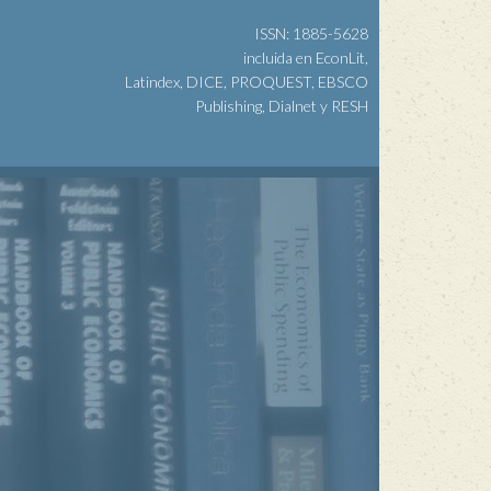
ISSN: 1885-5628
incluida en EconLit,
Latindex, DICE, PROQUEST, EBSCO
Publishing, Dialnet y RESH