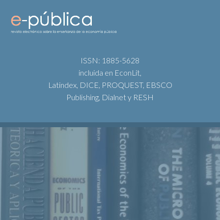
ISSN: 1885-5628
incluida en EconLit,
Latindex, DICE, PROQUEST, EBSCO
Publishing, Dialnet y RESH