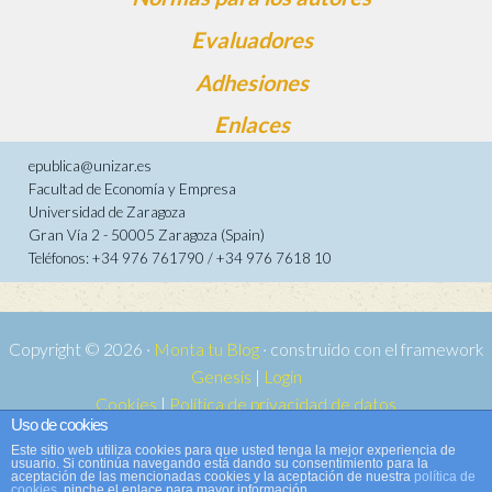
Evaluadores
Adhesiones
Enlaces
epublica@unizar.es
Facultad de Economía y Empresa
Universidad de Zaragoza
Gran Vía 2 - 50005 Zaragoza (Spain)
Teléfonos: +34 976 761790 / +34 976 7618 10
Copyright © 2026 ·
Monta tu Blog
· construido con el framework
Genesis
|
Login
Cookies
|
Política de privacidad de datos
Uso de cookies
Copyright © 2026 ·
Tema para e-publica 2
on
Genesis Framework
·
Este sitio web utiliza cookies para que usted tenga la mejor experiencia de
WordPress
·
Acceder
usuario. Si continúa navegando está dando su consentimiento para la
aceptación de las mencionadas cookies y la aceptación de nuestra
política de
cookies
, pinche el enlace para mayor información.