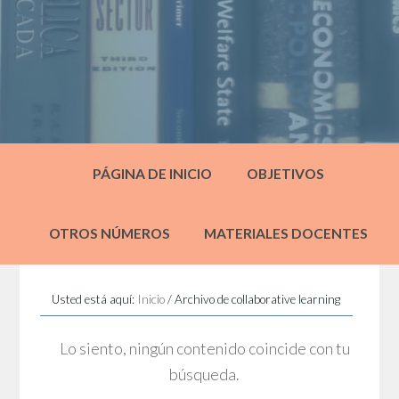
PÁGINA DE INICIO
OBJETIVOS
OTROS NÚMEROS
MATERIALES DOCENTES
Usted está aquí:
Inicio
/
Archivo de collaborative learning
Lo siento, ningún contenido coincide con tu
búsqueda.