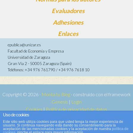
Evaluadores
Adhesiones
Enlaces
epublica@unizar.es
Facultad de Economía y Empresa
Universidad de Zaragoza
Gran Vía 2 - 50005 Zaragoza (Spain)
Teléfonos: +34 976 761790 / +34 976 7618 10
Copyright © 2026 ·
Monta tu Blog
· construido con el framework
Genesis
|
Login
Cookies
|
Política de privacidad de datos
Uso de cookies
Copyright © 2026 ·
Tema para e-publica 2
on
Genesis Framework
·
Este sitio web utiliza cookies para que usted tenga la mejor experiencia de
WordPress
·
Acceder
usuario. Si continúa navegando está dando su consentimiento para la
aceptación de las mencionadas cookies y la aceptación de nuestra
política de
cookies
, pinche el enlace para mayor información.