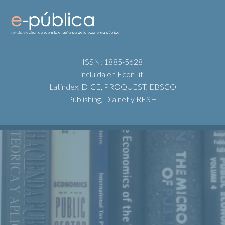
ISSN: 1885-5628
incluida en EconLit,
Latindex, DICE, PROQUEST, EBSCO
Publishing, Dialnet y RESH