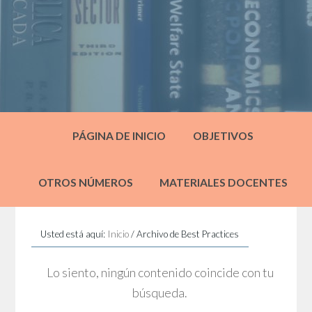
PÁGINA DE INICIO
OBJETIVOS
OTROS NÚMEROS
MATERIALES DOCENTES
Usted está aquí:
Inicio
/
Archivo de Best Practices
Lo siento, ningún contenido coincide con tu
búsqueda.