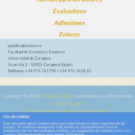
Evaluadores
Adhesiones
Enlaces
epublica@unizar.es
Facultad de Economía y Empresa
Universidad de Zaragoza
Gran Vía 2 - 50005 Zaragoza (Spain)
Teléfonos: +34 976 761790 / +34 976 7618 10
Copyright © 2026 ·
Monta tu Blog
· construido con el framework
Genesis
|
Login
Cookies
|
Política de privacidad de datos
Uso de cookies
Copyright © 2026 ·
Tema para e-publica 2
on
Genesis Framework
·
Este sitio web utiliza cookies para que usted tenga la mejor experiencia de
WordPress
·
Acceder
usuario. Si continúa navegando está dando su consentimiento para la
aceptación de las mencionadas cookies y la aceptación de nuestra
política de
cookies
, pinche el enlace para mayor información.