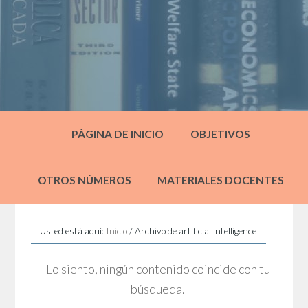
PÁGINA DE INICIO
OBJETIVOS
OTROS NÚMEROS
MATERIALES DOCENTES
Usted está aquí:
Inicio
/
Archivo de artificial intelligence
Lo siento, ningún contenido coincide con tu
búsqueda.