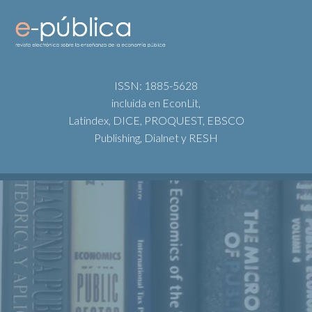
ISSN: 1885-5628
incluida en EconLit,
Latindex, DICE, PROQUEST, EBSCO
Publishing, Dialnet y RESH