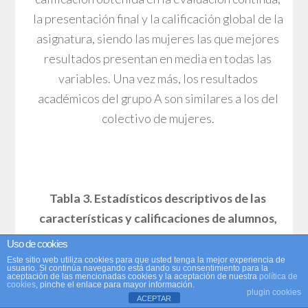
la presentación final y la calificación global de la
asignatura, siendo las mujeres las que mejores
resultados presentan en media en todas las
variables. Una vez más, los resultados
académicos del grupo A son similares a los del
colectivo de mujeres.
Tabla 3. Estadísticos descriptivos de las
características y calificaciones de alumnos,
según género
Uso de cookies
Este sitio web utiliza cookies para que usted tenga la mejor experiencia de
usuario. Si continúa navegando está dando su consentimiento para la
aceptación de las mencionadas cookies y la aceptación de nuestra
política de
cookies
, pinche el enlace para mayor información.
plugin cookies
ACEPTAR