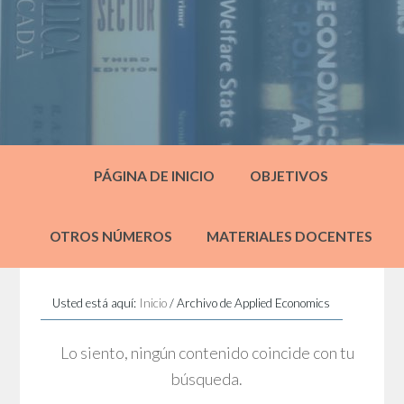
PÁGINA DE INICIO
OBJETIVOS
OTROS NÚMEROS
MATERIALES DOCENTES
Usted está aquí:
Inicio
/
Archivo de Applied Economics
Lo siento, ningún contenido coincide con tu
búsqueda.