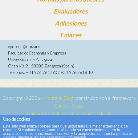
Evaluadores
Adhesiones
Enlaces
epublica@unizar.es
Facultad de Economía y Empresa
Universidad de Zaragoza
Gran Vía 2 - 50005 Zaragoza (Spain)
Teléfonos: +34 976 761790 / +34 976 7618 10
Copyright © 2026 ·
Monta tu Blog
· construido con el framework
Genesis
|
Login
Cookies
|
Política de privacidad de datos
Uso de cookies
Copyright © 2026 ·
Tema para e-publica 2
on
Genesis Framework
·
Este sitio web utiliza cookies para que usted tenga la mejor experiencia de
WordPress
·
Acceder
usuario. Si continúa navegando está dando su consentimiento para la
aceptación de las mencionadas cookies y la aceptación de nuestra
política de
cookies
, pinche el enlace para mayor información.