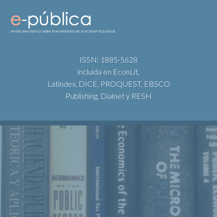
ISSN: 1885-5628
incluida en EconLit,
Latindex, DICE, PROQUEST, EBSCO
Publishing, Dialnet y RESH