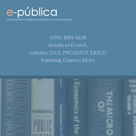
ISSN: 1885-5628
incluida en EconLit,
Latindex, DICE, PROQUEST, EBSCO
Publishing, Dialnet y RESH