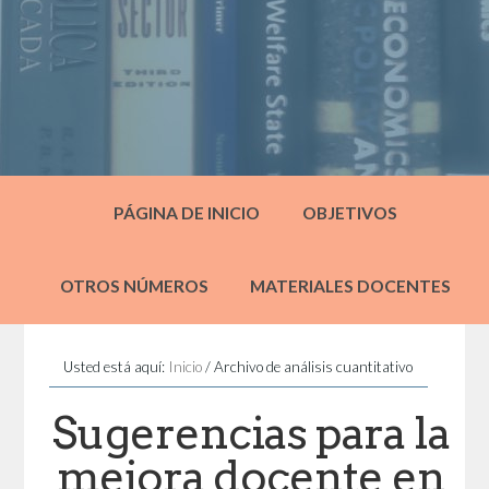
PÁGINA DE INICIO
OBJETIVOS
OTROS NÚMEROS
MATERIALES DOCENTES
Usted está aquí:
Inicio
/
Archivo de análisis cuantitativo
Sugerencias para la
mejora docente en