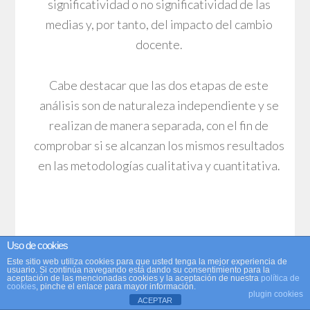
significatividad o no significatividad de las
medias y, por tanto, del impacto del cambio
docente.
Cabe destacar que las dos etapas de este
análisis son de naturaleza independiente y se
realizan de manera separada, con el fin de
comprobar si se alcanzan los mismos resultados
en las metodologías cualitativa y cuantitativa.
5. RESULTADOS OBTENIDOS
Uso de cookies
Este sitio web utiliza cookies para que usted tenga la mejor experiencia de
usuario. Si continúa navegando está dando su consentimiento para la
aceptación de las mencionadas cookies y la aceptación de nuestra
política de
5.1. ANÁLISIS CUALITATIVO DE LA
cookies
, pinche el enlace para mayor información.
plugin cookies
ACEPTAR
SATISFACCIÓN DEL ALUMNADO CON EL