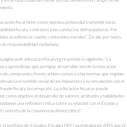
miento.
ducación fiscal tiene como objetivo primordial transmitir ideas,
abilidad fiscal y contrarios a las conductas defraudadoras. Por
tenidos académicos cuanto contenidos morales”. De ahí, por tanto,
 de responsabilidad ciudadana.
 la página web
educacionfiscal.org
responde lo siguiente: “La
za y aprendizaje que persigue desarrollar, desde la educación
es de compromiso frente al bien común y a las normas que regulan
evancia el sentido social de los impuestos y su vinculación con el
l fraude fiscal y la corrupción. La educación fiscal se puede
e como objetivo el desarrollo de valores, actitudes y habilidades
dadanos una reflexión crítica sobre su relación con el Estado y
el contexto de la convivencia democrática”.
 el Instituto de Estudios Fiscales (IEF) ya indicaba en 2005 que el