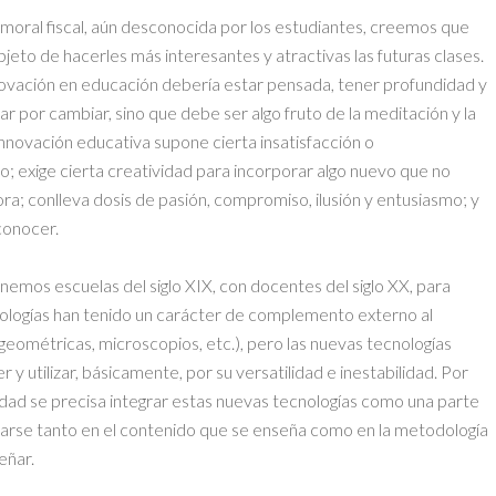
 moral fiscal, aún desconocida por los estudiantes, creemos que
bjeto de hacerles más interesantes y atractivas las futuras clases.
novación en educación debería estar pensada, tener profundidad y
ar por cambiar, sino que debe ser algo fruto de la meditación y la
nnovación educativa supone cierta insatisfacción o
; exige cierta creatividad para incorporar algo nuevo que no
ora; conlleva dosis de pasión, compromiso, ilusión y entusiasmo; y
conocer.
emos escuelas del siglo XIX, con docentes del siglo XX, para
cnologías han tenido un carácter de complemento externo al
eométricas, microscopios, etc.), pero las nuevas tecnologías
 utilizar, básicamente, por su versatilidad e inestabilidad. Por
idad se precisa integrar estas nuevas tecnologías como una parte
tarse tanto en el contenido que se enseña como en la metodología
eñar.