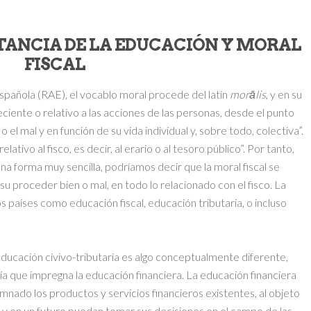
TANCIA DE LA EDUCACIÓN Y MORAL
FISCAL
spañola (RAE), el vocablo moral procede del latín
morālis
, y en su
iente o relativo a las acciones de las personas, desde el punto
o el mal y en función de su vida individual y, sobre todo, colectiva”.
elativo al fisco, es decir, al erario o al tesoro público”. Por tanto,
a forma muy sencilla, podríamos decir que la moral fiscal se
su proceder bien o mal, en todo lo relacionado con el fisco. La
 países como educación fiscal, educación tributaria, o incluso
ducación cívivo-tributaria es algo conceptualmente diferente,
ía que impregna la educación financiera. La educación financiera
mnado los productos y servicios financieros existentes, al objeto
os y en un futuro puedan tomar sus decisiones en el campo de las