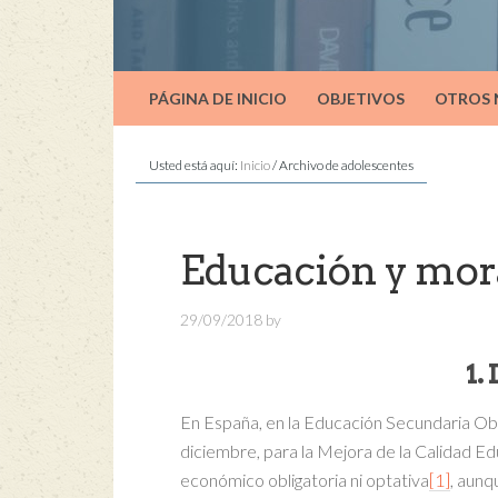
PÁGINA DE INICIO
OBJETIVOS
OTROS
Usted está aquí:
Inicio
/
Archivo de adolescentes
Educación y mora
29/09/2018
by
1.
En España, en la Educación Secundaria Obl
diciembre, para la Mejora de la Calidad E
económico obligatoria ni optativa
[1]
, aun