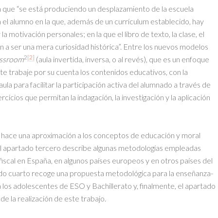
n que “se está produciendo un desplazamiento de la escuela
 el alumno en la que, además de un currículum establecido, hay
la motivación personales; en la que el libro de texto, la clase, el
án a ser una mera curiosidad histórica”. Entre los nuevos modelos
2
[2]
assroom
(aula invertida, inversa, o al revés), que es un enfoque
e trabaje por su cuenta los contenidos educativos, con la
 aula para facilitar la participación activa del alumnado a través de
cicios que permitan la indagación, la investigación y la aplicación
e hace una aproximación a los conceptos de educación y moral
. El apartado tercero describe algunas metodologías empleadas
fiscal en España, en algunos países europeos y en otros países del
ado cuarto recoge una propuesta metodológica para la enseñanza-
a los adolescentes de ESO y Bachillerato y, finalmente, el apartado
e la realización de este trabajo.