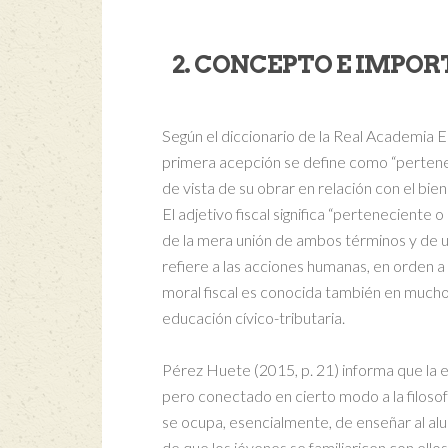
2. CONCEPTO E IMPOR
Según el diccionario de la Real Academia E
primera acepción se define como “pertenec
de vista de su obrar en relación con el bien 
El adjetivo fiscal significa “perteneciente o r
de la mera unión de ambos términos y de un
refiere a las acciones humanas, en orden a 
moral fiscal es conocida también en muchos
educación cívico-tributaria.
Pérez Huete (2015, p. 21) informa que la e
pero conectado en cierto modo a la filosof
se ocupa, esencialmente, de enseñar al alu
de que los jóvenes se familiaricen con ell