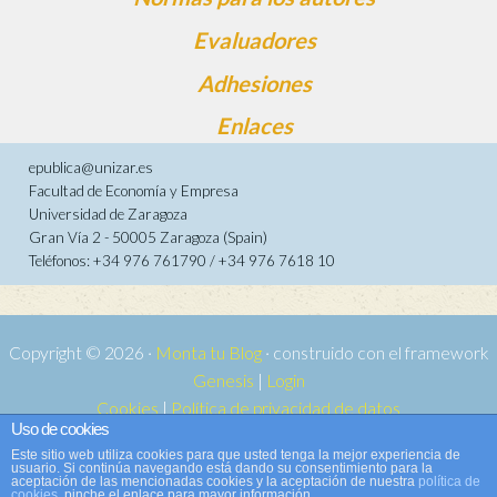
Evaluadores
Adhesiones
Enlaces
epublica@unizar.es
Facultad de Economía y Empresa
Universidad de Zaragoza
Gran Vía 2 - 50005 Zaragoza (Spain)
Teléfonos: +34 976 761790 / +34 976 7618 10
Copyright © 2026 ·
Monta tu Blog
· construido con el framework
Genesis
|
Login
Cookies
|
Política de privacidad de datos
Uso de cookies
Copyright © 2026 ·
Tema para e-publica 2
on
Genesis Framework
·
Este sitio web utiliza cookies para que usted tenga la mejor experiencia de
WordPress
·
Acceder
usuario. Si continúa navegando está dando su consentimiento para la
aceptación de las mencionadas cookies y la aceptación de nuestra
política de
cookies
, pinche el enlace para mayor información.