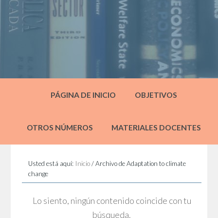
PÁGINA DE INICIO
OBJETIVOS
OTROS NÚMEROS
MATERIALES DOCENTES
Usted está aquí:
Inicio
/
Archivo de Adaptation to climate
change
Lo siento, ningún contenido coincide con tu
búsqueda.