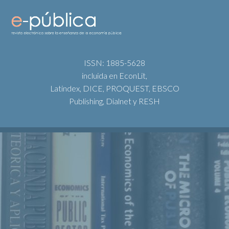
ISSN: 1885-5628
incluida en EconLit,
Latindex, DICE, PROQUEST, EBSCO
Publishing, Dialnet y RESH