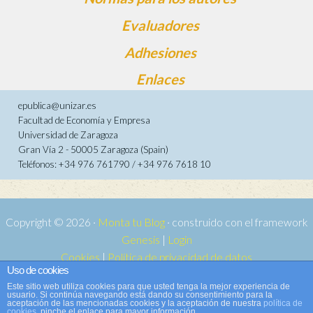
Evaluadores
Adhesiones
Enlaces
epublica@unizar.es
Facultad de Economía y Empresa
Universidad de Zaragoza
Gran Vía 2 - 50005 Zaragoza (Spain)
Teléfonos: +34 976 761790 / +34 976 7618 10
Copyright © 2026 ·
Monta tu Blog
· construido con el framework
Genesis
|
Login
Cookies
|
Política de privacidad de datos
Uso de cookies
Copyright © 2026 ·
Tema para e-publica 2
on
Genesis Framework
·
Este sitio web utiliza cookies para que usted tenga la mejor experiencia de
WordPress
·
Acceder
usuario. Si continúa navegando está dando su consentimiento para la
aceptación de las mencionadas cookies y la aceptación de nuestra
política de
cookies
, pinche el enlace para mayor información.