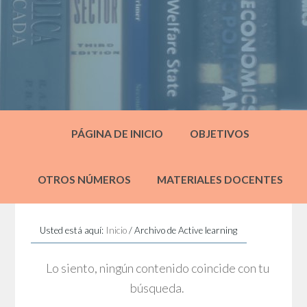
PÁGINA DE INICIO
OBJETIVOS
OTROS NÚMEROS
MATERIALES DOCENTES
Usted está aquí:
Inicio
/
Archivo de Active learning
Lo siento, ningún contenido coincide con tu
búsqueda.