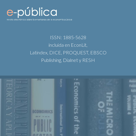
ISSN: 1885-5628
incluida en EconLit,
Latindex, DICE, PROQUEST, EBSCO
Publishing, Dialnet y RESH