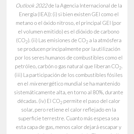
Outlook 2022
de la Agencia Internacional de la
Energía (IEA)): (i) si bien existen GEI como el
metano o el óxido nitroso, el principal GEI (por
el volumen emitido) es el dióxido de carbono
(CO
). (ii) Las emisiones de CO
a la atmósfera
2
2
se producen principalmente por la utilización
por los seres humanos de combustibles como el
petróleo, carbón o gas natural que liberan CO
.
2
(iii) La participación de los combustibles fósiles
en el
mix
energético mundial se ha mantenido
sistemáticamente alta, en torno al 80%, durante
décadas. (iv) El CO
permite el paso del calor
2
solar, pero retiene el calor reflejado en la
superficie terrestre. Cuanto más espesa sea
esta capa de gas, menos calor dejará escapar y