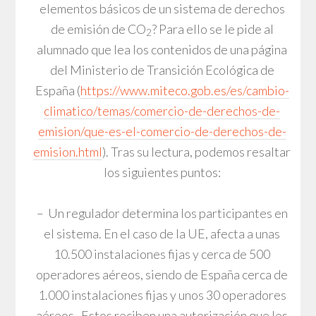
elementos básicos de un sistema de derechos
de emisión de CO
? Para ello se le pide al
2
alumnado que lea los contenidos de una página
del Ministerio de Transición Ecológica de
España (
https://www.miteco.gob.es/es/cambio-
climatico/temas/comercio-de-derechos-de-
emision/que-es-el-comercio-de-derechos-de-
emision.html
). Tras su lectura, podemos resaltar
los siguientes puntos:
– Un regulador determina los participantes en
el sistema. En el caso de la UE, afecta a unas
10.500 instalaciones fijas y cerca de 500
operadores aéreos, siendo de España cerca de
1.000 instalaciones fijas y unos 30 operadores
aéreos. Estos reciben una autorización que les