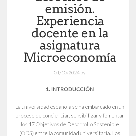
emisión.
Experiencia
docente en la
asignatura
Microeconomía
01/10/2024
by
1. INTRODUCCIÓN
La universidad española se ha embarcado en un
proceso de concienciar, sensibilizar y fomentar
los 17 Objetivos de Desarrollo Sostenible
(ODS) entre la comunidad universitaria. Los