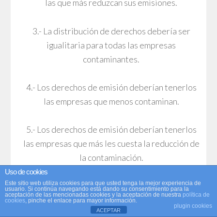
las que más reduzcan sus emisiones.
3.- La distribución de derechos debería ser
igualitaria para todas las empresas
contaminantes.
4.- Los derechos de emisión deberían tenerlos
las empresas que menos contaminan.
5.- Los derechos de emisión deberían tenerlos
las empresas que más les cuesta la reducción de
la contaminación.
Uso de cookies
Este sitio web utiliza cookies para que usted tenga la mejor experiencia de
6.- Impuestos sobre las emisiones o subastas de
usuario. Si continúa navegando está dando su consentimiento para la
aceptación de las mencionadas cookies y la aceptación de nuestra
política de
los derechos de emisión permiten al sector
cookies
, pinche el enlace para mayor información.
plugin cookies
ACEPTAR
público obtener los mismos ingresos.