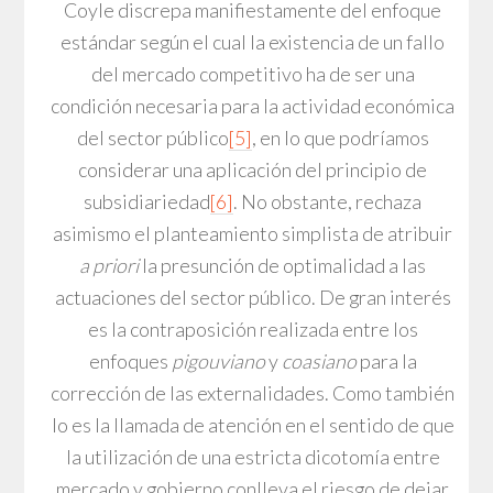
Coyle discrepa manifiestamente del enfoque
estándar según el cual la existencia de un fallo
del mercado competitivo ha de ser una
condición necesaria para la actividad económica
del sector público
[5]
, en lo que podríamos
considerar una aplicación del principio de
subsidiariedad
[6]
. No obstante, rechaza
asimismo el planteamiento simplista de atribuir
a priori
la presunción de optimalidad a las
actuaciones del sector público. De gran interés
es la contraposición realizada entre los
enfoques
pigouviano
y
coasiano
para la
corrección de las externalidades. Como también
lo es la llamada de atención en el sentido de que
la utilización de una estricta dicotomía entre
mercado y gobierno conlleva el riesgo de dejar