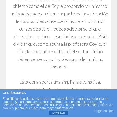
abierto como el de Coyle proporciona un marco
más adecuado en el que, a partir de la valoración
de las posibles consecuencias de los distintos
cursos de acción, pueda adoptarse el que
ofrezca los mejores resultados esperados. Y sin
olvidar que, como apunta la profesora Coyle, el
fallo del mercado y el fallo del sector público
deben verse como las dos caras de la misma
moneda.
Esta obra aporta una amplia, sistemática,
rigurosa e ilustrativa visión de las principales
Uso de cookies
cuestiones relacionadas con el papel del sector
Este sitio web utiliza cookies para que usted tenga la mejor experiencia de
usuario. Si continúa navegando está dando su consentimiento para la
público y del mercado en la economía. Para
aceptación de las mencionadas cookies y la aceptación de nuestra
política de
cookies
, pinche el enlace para mayor información.
Coyle, aunque en ocasiones ambas instancias
plugin cookies
ACEPTAR