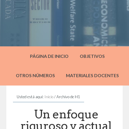
PÁGINA DE INICIO
OBJETIVOS
OTROS NÚMEROS
MATERIALES DOCENTES
Usted está aquí:
Inicio
/
Archivo de H1
Un enfoque
riguroso y actual