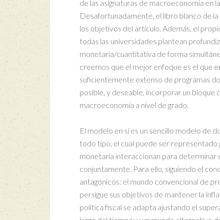
de las asignaturas de macroeconomía en la
Desafortunadamente, el libro blanco de la
los objetivos del artículo. Además, el propi
todas las universidades plantean profundiz
monetaria/cuantitativa de forma simultánea
creemos que el mejor enfoque es el que e
suficientemente extenso de programas do
posible, y deseable, incorporar un bloque d
macroeconomía a nivel de grado.
El modelo en sí es un sencillo modelo de d
todo tipo, el cual puede ser representado g
monetaria interaccionan para determinar el 
conjuntamente. Para ello, siguiendo el co
antagónicos: el mundo convencional de pre
persigue sus objetivos de mantener la infla
política fiscal se adapta ajustando el super
largo del tiempo; y un mundo alternativo de