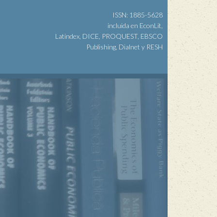
ISSN: 1885-5628
incluida en EconLit,
Latindex, DICE, PROQUEST, EBSCO
Publishing, Dialnet y RESH