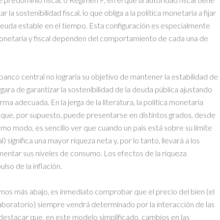
r la sostenibilidad fiscal, lo que obliga a la política monetaria a fijar
a deuda estable en el tiempo. Esta configuración es especialmente
monetaria y fiscal dependen del comportamiento de cada una de
banco central no lograría su objetivo de mantener la estabilidad de
argara de garantizar la sostenibilidad de la deuda pública ajustando
orma adecuada. En la jerga de la literatura, la política monetaria
, que, por supuesto, puede presentarse en distintos grados, desde
smo modo, es sencillo ver que cuando un país está sobre su límite
 significa una mayor riqueza neta y, por lo tanto, llevará a los
entar sus niveles de consumo. Los efectos de la riqueza
so de la inflación.
os más abajo, es inmediato comprobar que el precio del bien (el
aboratorio) siempre vendrá determinado por la interacción de las
e destacar que, en este modelo simplificado, cambios en las