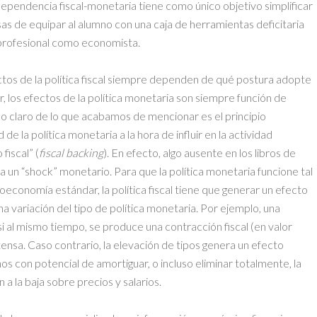
ndependencia fiscal-monetaria tiene como único objetivo simplificar
ensas de equipar al alumno con una caja de herramientas deficitaria
o profesional como economista.
ctos de la política fiscal siempre dependen de qué postura adopte
r, los efectos de la política monetaria son siempre función de
plo claro de lo que acabamos de mencionar es el principio
e la política monetaria a la hora de influir en la actividad
iscal” (
fiscal backing
). En efecto, algo ausente en los libros de
 a un “shock” monetario. Para que la política monetaria funcione tal
conomía estándar, la política fiscal tiene que generar un efecto
na variación del tipo de política monetaria. Por ejemplo, una
si al mismo tiempo, se produce una contracción fiscal (en valor
nsa. Caso contrario, la elevación de tipos genera un efecto
os con potencial de amortiguar, o incluso eliminar totalmente, la
n a la baja sobre precios y salarios.