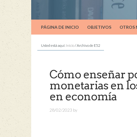
PÁGINA DE INICIO
OBJETIVOS
OTROS
Usted está aquí:
Inicio
/
Archivo de E52
Cómo enseñar polí
monetarias en lo
en economía
28/02/2023
by