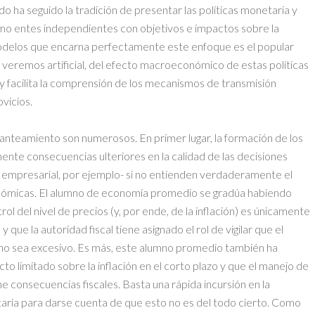
o ha seguido la tradición de presentar las políticas monetaria y
o entes independientes con objetivos e impactos sobre la
modelos que encarna perfectamente este enfoque es el popular
eremos artificial, del efecto macroeconómico de estas políticas
is y facilita la comprensión de los mecanismos de transmisión
vicios.
lanteamiento son numerosos. En primer lugar, la formación de los
nte consecuencias ulteriores en la calidad de las decisiones
o empresarial, por ejemplo- si no entienden verdaderamente el
onómicas. El alumno de economía promedio se gradúa habiendo
rol del nivel de precios (y, por ende, de la inflación) es únicamente
 que la autoridad fiscal tiene asignado el rol de vigilar que el
 no sea excesivo. Es más, este alumno promedio también ha
ecto limitado sobre la inflación en el corto plazo y que el manejo de
e consecuencias fiscales. Basta una rápida incursión en la
taria para darse cuenta de que esto no es del todo cierto. Como