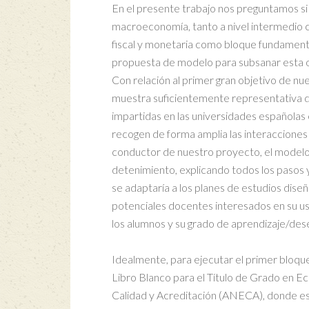
En el presente trabajo nos preguntamos si 
macroeconomía, tanto a nivel intermedio co
fiscal y monetaria como bloque fundamental
propuesta de modelo para subsanar esta om
Con relación al primer gran objetivo de nue
muestra suficientemente representativa d
impartidas en las universidades españolas 
recogen de forma amplia las interacciones d
conductor de nuestro proyecto, el modelo 
detenimiento, explicando todos los pasos 
se adaptaría a los planes de estudios dise
potenciales docentes interesados en su us
los alumnos y su grado de aprendizaje/de
Idealmente, para ejecutar el primer bloque
Libro Blanco para el Título de Grado en E
Calidad y Acreditación (ANECA), donde e