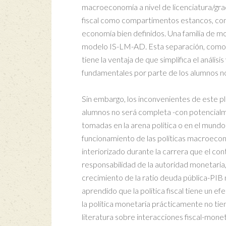
macroeconomía a nivel de licenciatura/grad
fiscal como compartimentos estancos, com
economía bien definidos. Una familia de 
modelo IS-LM-AD. Esta separación, como v
tiene la ventaja de que simplifica el anális
fundamentales por parte de los alumnos no
Sin embargo, los inconvenientes de este p
alumnos no será completa -con potencialme
tomadas en la arena política o en el mund
funcionamiento de las políticas macroec
interiorizado durante la carrera que el cont
responsabilidad de la autoridad monetaria, y
crecimiento de la ratio deuda pública-PIB
aprendido que la política fiscal tiene un ef
la política monetaria prácticamente no tien
literatura sobre interacciones fiscal-mone