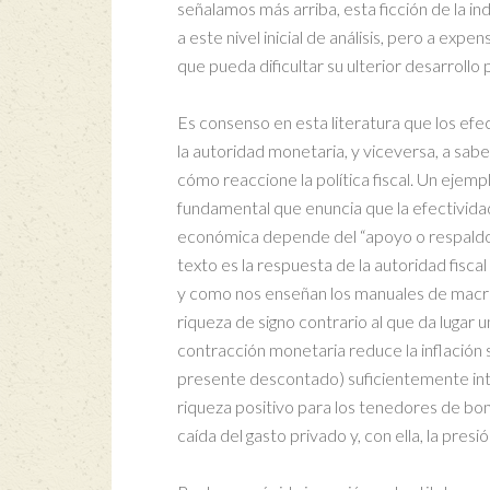
señalamos más arriba, esta ficción de la i
a este nivel inicial de análisis, pero a exp
que pueda dificultar su ulterior desarroll
Es consenso en esta literatura que los efe
la autoridad monetaria, y viceversa, a sabe
cómo reaccione la política fiscal. Un ejem
fundamental que enuncia que la efectividad d
económica depende del “apoyo o respaldo f
texto es la respuesta de la autoridad fiscal
y como nos enseñan los manuales de macroe
riqueza de signo contrario al que da lugar u
contracción monetaria reduce la inflación 
presente descontado) suficientemente inte
riqueza positivo para los tenedores de bon
caída del gasto privado y, con ella, la presió