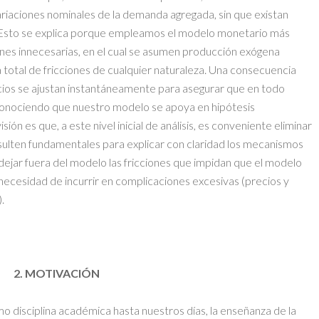
ariaciones nominales de la demanda agregada, sin que existan
. Esto se explica porque empleamos el modelo monetario más
ones innecesarias, en el cual se asumen producción exógena
 total de fricciones de cualquier naturaleza. Una consecuencia
cios se ajustan instantáneamente para asegurar que en todo
onociendo que nuestro modelo se apoya en hipótesis
sión es que, a este nivel inicial de análisis, es conveniente eliminar
sulten fundamentales para explicar con claridad los mecanismos
 dejar fuera del modelo las fricciones que impidan que el modelo
ecesidad de incurrir en complicaciones excesivas (precios y
.
2. MOTIVACIÓN
o disciplina académica hasta nuestros días, la enseñanza de la