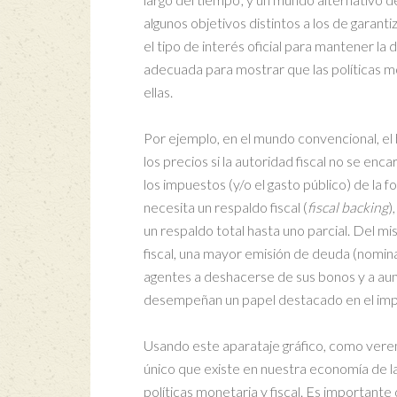
algunos objetivos distintos a los de garantiza
el tipo de interés oficial para mantener l
adecuada para mostrar que las políticas 
ellas.
Por ejemplo, en el mundo convencional, el 
los precios si la autoridad fiscal no se enc
los impuestos (y/o el gasto público) de la f
necesita un respaldo fiscal (
fiscal backing
)
un respaldo total hasta uno parcial. Del mi
fiscal, una mayor emisión de deuda (nominal)
agentes a deshacerse de sus bonos y a aum
desempeñan un papel destacado en el impul
Usando este aparataje gráfico, como verem
único que existe en nuestra economía de l
políticas monetaria y fiscal. Es important