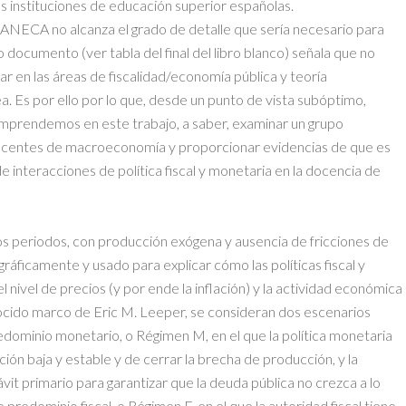
s instituciones de educación superior españolas.
 ANECA no alcanza el grado de detalle que sería necesario para
o documento (ver tabla del final del libro blanco) señala que no
ar en las áreas de fiscalidad/economía pública y teoría
. Es por ello por lo que, desde un punto de vista subóptimo,
mprendemos en este trabajo, a saber, examinar un grupo
centes de macroeconomía y proporcionar evidencias de que es
e interacciones de política fiscal y monetaria en la docencia de
os periodos, con producción exógena y ausencia de fricciones de
ráficamente y usado para explicar cómo las políticas fiscal y
nivel de precios (y por ende la inflación) y la actividad económica
nocido marco de Eric M. Leeper, se consideran dos escenarios
dominio monetario, o Régimen M, en el que la política monetaria
ción baja y estable y de cerrar la brecha de producción, y la
ávit primario para garantizar que la deuda pública no crezca a lo
 predominio fiscal, o Régimen F, en el que la autoridad fiscal tiene