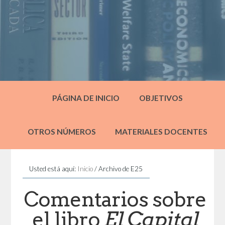
PÁGINA DE INICIO
OBJETIVOS
OTROS NÚMEROS
MATERIALES DOCENTES
Usted está aquí:
Inicio
/
Archivo de E25
Comentarios sobre
el libro
El Capital