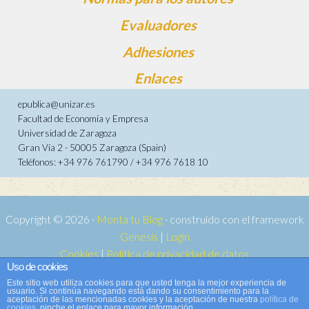
Evaluadores
Adhesiones
Enlaces
epublica@unizar.es
Facultad de Economía y Empresa
Universidad de Zaragoza
Gran Vía 2 - 50005 Zaragoza (Spain)
Teléfonos: +34 976 761790 / +34 976 7618 10
Copyright © 2026 ·
Monta tu Blog
· construido con el framework
Genesis
|
Login
Cookies
|
Política de privacidad de datos
Uso de cookies
Copyright © 2026 ·
Tema para e-publica 2
on
Genesis Framework
·
Este sitio web utiliza cookies para que usted tenga la mejor experiencia de
WordPress
·
Acceder
usuario. Si continúa navegando está dando su consentimiento para la
aceptación de las mencionadas cookies y la aceptación de nuestra
política de
cookies
, pinche el enlace para mayor información.