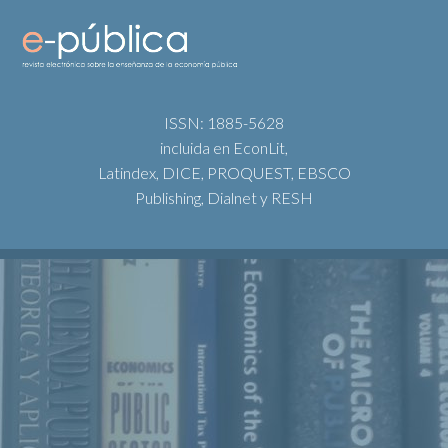
ISSN: 1885-5628
incluida en EconLit,
Latindex, DICE, PROQUEST, EBSCO
Publishing, Dialnet y RESH