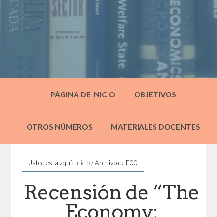
PÁGINA DE INICIO
OBJETIVOS
OTROS NÚMEROS
MATERIALES DOCENTES
Usted está aquí:
Inicio
/
Archivo de E00
Recensión de “The
Economy: