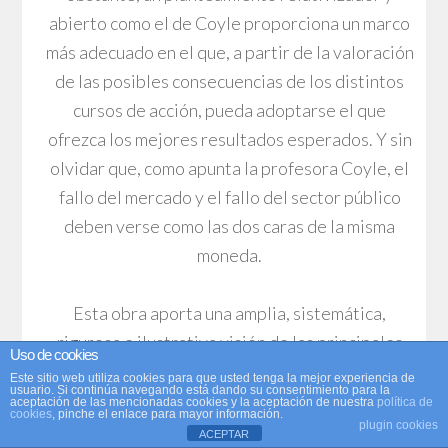
abierto como el de Coyle proporciona un marco
más adecuado en el que, a partir de la valoración
de las posibles consecuencias de los distintos
cursos de acción, pueda adoptarse el que
ofrezca los mejores resultados esperados. Y sin
olvidar que, como apunta la profesora Coyle, el
fallo del mercado y el fallo del sector público
deben verse como las dos caras de la misma
moneda.
Esta obra aporta una amplia, sistemática,
rigurosa e ilustrativa visión de las principales
Uso de cookies
cuestiones relacionadas con el papel del sector
Este sitio web utiliza cookies para que usted tenga la mejor experiencia de
usuario. Si continúa navegando está dando su consentimiento para la
público y del mercado en la economía. Para
aceptación de las mencionadas cookies y la aceptación de nuestra
política de
cookies
, pinche el enlace para mayor información.
Coyle, aunque en ocasiones ambas instancias
plugin cookies
ACEPTAR