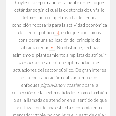
Coyle discrepa manifiestamente del enfoque
estándar según el cual la existencia de un fallo
del mercado competitivo ha de ser una
condición necesaria para la actividad económica
del sector público
[5]
, en lo que podríamos
considerar una aplicación del principio de
subsidiariedad
[6]
. No obstante, rechaza
asimismo el planteamiento simplista de atribuir
a priori
la presunción de optimalidad a las
actuaciones del sector público. De gran interés
es la contraposición realizada entre los
enfoques
pigouviano
y
coasiano
para la
corrección de las externalidades. Como también
lo es la llamada de atención en el sentido de que
la utilización de una estricta dicotomía entre
mercado y gobierno conlleva el riesgo de dejar