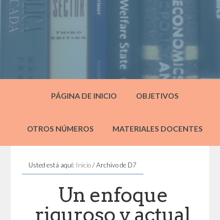
PÁGINA DE INICIO
OBJETIVOS
OTROS NÚMEROS
MATERIALES DOCENTES
Usted está aquí:
Inicio
/
Archivo de D7
Un enfoque
riguroso y actual