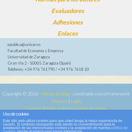
Evaluadores
Adhesiones
Enlaces
epublica@unizar.es
Facultad de Economía y Empresa
Universidad de Zaragoza
Gran Vía 2 - 50005 Zaragoza (Spain)
Teléfonos: +34 976 761790 / +34 976 7618 10
Copyright © 2026 ·
Monta tu Blog
· construido con el framework
Genesis
|
Login
Cookies
|
Política de privacidad de datos
Uso de cookies
Copyright © 2026 ·
Tema para e-publica 2
on
Genesis Framework
·
Este sitio web utiliza cookies para que usted tenga la mejor experiencia de
WordPress
·
Acceder
usuario. Si continúa navegando está dando su consentimiento para la
aceptación de las mencionadas cookies y la aceptación de nuestra
política de
cookies
, pinche el enlace para mayor información.