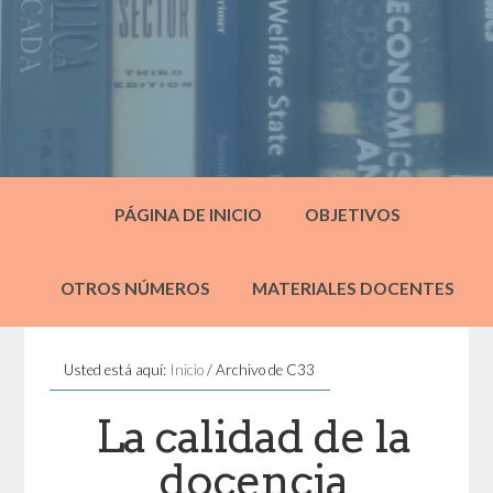
PÁGINA DE INICIO
OBJETIVOS
OTROS NÚMEROS
MATERIALES DOCENTES
Usted está aquí:
Inicio
/
Archivo de C33
La calidad de la
docencia