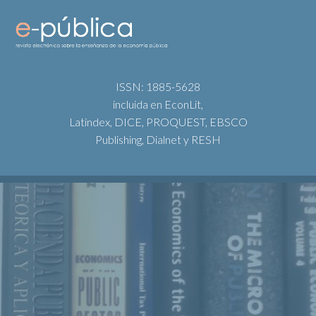
ISSN: 1885-5628
incluida en EconLit,
Latindex, DICE, PROQUEST, EBSCO
Publishing, Dialnet y RESH