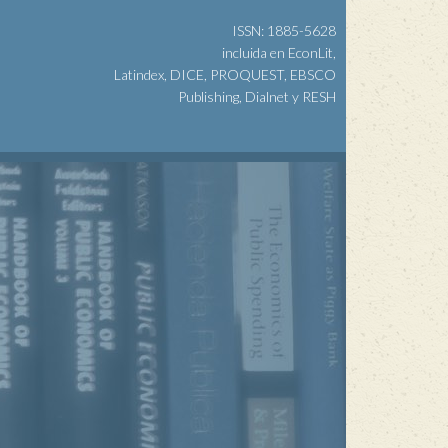
ISSN: 1885-5628
incluida en EconLit,
Latindex, DICE, PROQUEST, EBSCO
Publishing, Dialnet y RESH