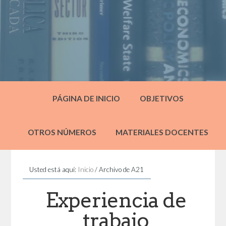
PÁGINA DE INICIO
OBJETIVOS
OTROS NÚMEROS
MATERIALES DOCENTES
Usted está aquí:
Inicio
/
Archivo de A21
Experiencia de
trabajo