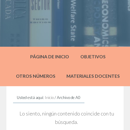
PÁGINA DE INICIO
OBJETIVOS
OTROS NÚMEROS
MATERIALES DOCENTES
Usted está aquí:
Inicio
/
Archivo de A0
Lo siento, ningún contenido coincide con tu
búsqueda.