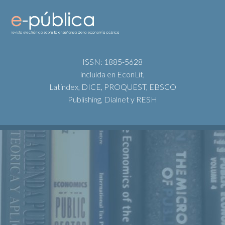
ISSN: 1885-5628
incluida en EconLit,
Latindex, DICE, PROQUEST, EBSCO
Publishing, Dialnet y RESH