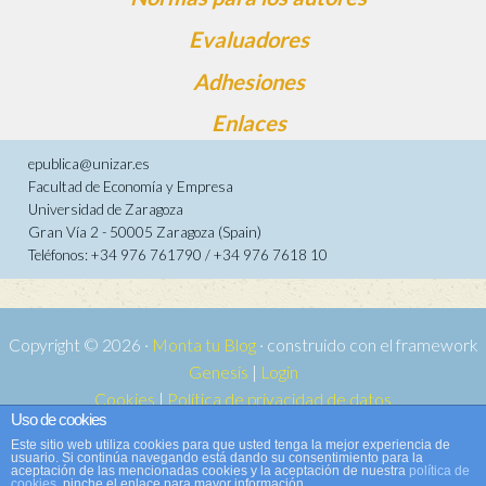
Evaluadores
Adhesiones
Enlaces
epublica@unizar.es
Facultad de Economía y Empresa
Universidad de Zaragoza
Gran Vía 2 - 50005 Zaragoza (Spain)
Teléfonos: +34 976 761790 / +34 976 7618 10
Copyright © 2026 ·
Monta tu Blog
· construido con el framework
Genesis
|
Login
Cookies
|
Política de privacidad de datos
Uso de cookies
Copyright © 2026 ·
Tema para e-publica 2
on
Genesis Framework
·
Este sitio web utiliza cookies para que usted tenga la mejor experiencia de
WordPress
·
Acceder
usuario. Si continúa navegando está dando su consentimiento para la
aceptación de las mencionadas cookies y la aceptación de nuestra
política de
cookies
, pinche el enlace para mayor información.