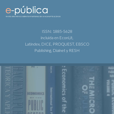
ISSN: 1885-5628
incluida en EconLit,
Latindex, DICE, PROQUEST, EBSCO
Publishing, Dialnet y RESH