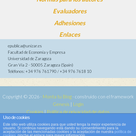
Evaluadores
Adhesiones
Enlaces
epublica@unizar.es
Facultad de Economía y Empresa
Universidad de Zaragoza
Gran Vía 2 - 50005 Zaragoza (Spain)
Teléfonos: +34 976 761790 / +34 976 7618 10
Copyright © 2026 ·
Monta tu Blog
· construido con el framework
Genesis
|
Login
Cookies
|
Política de privacidad de datos
Uso de cookies
Copyright © 2026 ·
Tema para e-publica 2
on
Genesis Framework
·
Este sitio web utiliza cookies para que usted tenga la mejor experiencia de
WordPress
·
Acceder
usuario. Si continúa navegando está dando su consentimiento para la
aceptación de las mencionadas cookies y la aceptación de nuestra
política de
cookies
, pinche el enlace para mayor información.