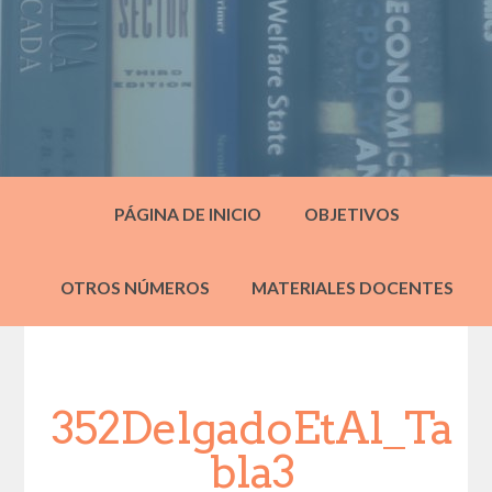
PÁGINA DE INICIO
OBJETIVOS
OTROS NÚMEROS
MATERIALES DOCENTES
352DelgadoEtAl_Ta
bla3