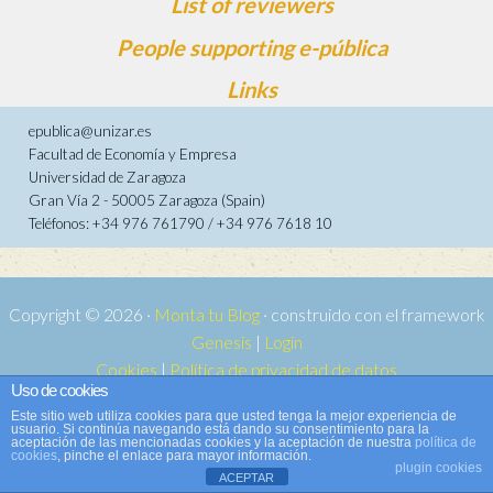
List of reviewers
People supporting e-pública
Links
epublica@unizar.es
Facultad de Economía y Empresa
Universidad de Zaragoza
Gran Vía 2 - 50005 Zaragoza (Spain)
Teléfonos: +34 976 761790 / +34 976 7618 10
Copyright © 2026 ·
Monta tu Blog
· construido con el framework
Genesis
|
Login
Cookies
|
Política de privacidad de datos
Uso de cookies
Copyright © 2026 ·
Tema para e-publica 2
on
Genesis Framework
·
Este sitio web utiliza cookies para que usted tenga la mejor experiencia de
WordPress
·
Log in
usuario. Si continúa navegando está dando su consentimiento para la
aceptación de las mencionadas cookies y la aceptación de nuestra
política de
cookies
, pinche el enlace para mayor información.
plugin cookies
ACEPTAR