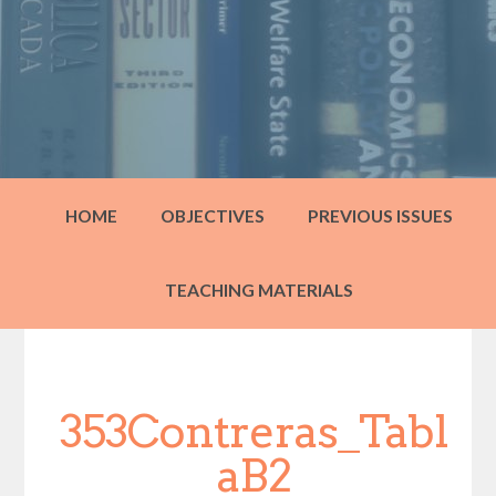
HOME
OBJECTIVES
PREVIOUS ISSUES
TEACHING MATERIALS
353Contreras_Tabl
aB2