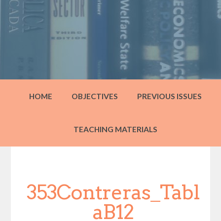
HOME
OBJECTIVES
PREVIOUS ISSUES
TEACHING MATERIALS
353Contreras_Tabl
aB12