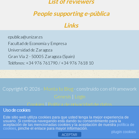
List of reviewers
People supporting e-pública
Links
epublica@unizar.es
Facultad de Economía y Empresa
Universidad de Zaragoza
Gran Vía 2 - 50005 Zaragoza (Spain)
Teléfonos: +34 976 761790 / +34 976 7618 10
Copyright © 2026 ·
Monta tu Blog
· construido con el framework
Genesis
|
Login
Cookies
|
Política de privacidad de datos
Uso de cookies
Copyright © 2026 ·
Tema para e-publica 2
on
Genesis Framework
·
Este sitio web utiliza cookies para que usted tenga la mejor experiencia de
WordPress
·
Log in
usuario. Si continúa navegando está dando su consentimiento para la
aceptación de las mencionadas cookies y la aceptación de nuestra
política de
cookies
, pinche el enlace para mayor información.
plugin cookies
ACEPTAR