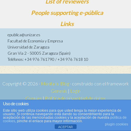
List of reviewers
People supporting e-pública
Links
epublica@unizar.es
Facultad de Economía y Empresa
Universidad de Zaragoza
Gran Vía 2 - 50005 Zaragoza (Spain)
Teléfonos: +34 976 761790 / +34 976 7618 10
Copyright © 2026 ·
Monta tu Blog
· construido con el framework
Genesis
|
Login
Cookies
|
Política de privacidad de datos
Uso de cookies
Copyright © 2026 ·
Tema para e-publica 2
on
Genesis Framework
·
Este sitio web utiliza cookies para que usted tenga la mejor experiencia de
WordPress
·
Log in
usuario. Si continúa navegando está dando su consentimiento para la
aceptación de las mencionadas cookies y la aceptación de nuestra
política de
cookies
, pinche el enlace para mayor información.
plugin cookies
ACEPTAR