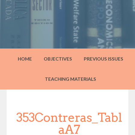
HOME
OBJECTIVES
PREVIOUS ISSUES
TEACHING MATERIALS
353Contreras_Tabl
aA7