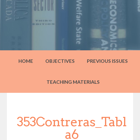
HOME
OBJECTIVES
PREVIOUS ISSUES
TEACHING MATERIALS
353Contreras_Tabl
a6