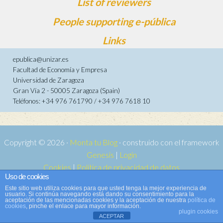
List of reviewers
People supporting e-pública
Links
epublica@unizar.es
Facultad de Economía y Empresa
Universidad de Zaragoza
Gran Vía 2 - 50005 Zaragoza (Spain)
Teléfonos: +34 976 761790 / +34 976 7618 10
Copyright © 2026 ·
Monta tu Blog
· construido con el framework
Genesis
|
Login
Cookies
|
Política de privacidad de datos
Uso de cookies
Copyright © 2026 ·
Tema para e-publica 2
on
Genesis Framework
·
Este sitio web utiliza cookies para que usted tenga la mejor experiencia de
WordPress
·
Log in
usuario. Si continúa navegando está dando su consentimiento para la
aceptación de las mencionadas cookies y la aceptación de nuestra
política de
cookies
, pinche el enlace para mayor información.
plugin cookies
ACEPTAR